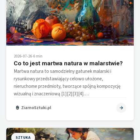
2026-07-26
•
6 min
Co to jest martwa natura w malarstwie?
Martwa natura to samodzielny gatunek malarski i
rysunkowy przedstawiający celowo ułożone,
nieruchome przedmioty, tworzące spójną kompozycję
wizualną i znaczeniową [1][2][3][4].…
ZiarnoSztuki.pl
SZTUKA