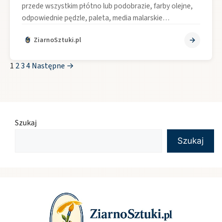
przede wszystkim płótno lub podobrazie, farby olejne,
odpowiednie pędzle, paleta, media malarskie…
ZiarnoSztuki.pl
1
2
3
4
Następne →
Szukaj
Szukaj