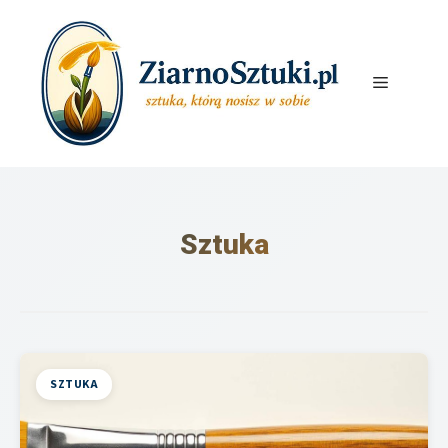
Przejdź
do
treści
Menu
Sztuka
SZTUKA