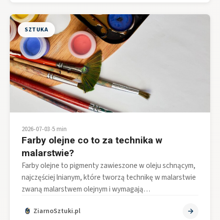
SZTUKA
2026-07-03
•
5 min
Farby olejne co to za technika w
malarstwie?
Farby olejne to pigmenty zawieszone w oleju schnącym,
najczęściej lnianym, które tworzą technikę w malarstwie
zwaną malarstwem olejnym i wymagają…
ZiarnoSztuki.pl