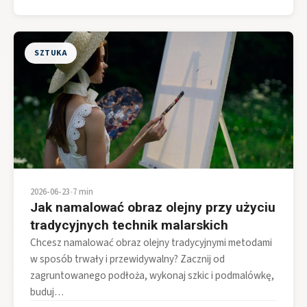
SZTUKA
2026-06-23
•
7 min
Jak namalować obraz olejny przy użyciu
tradycyjnych technik malarskich
Chcesz namalować obraz olejny tradycyjnymi metodami
w sposób trwały i przewidywalny? Zacznij od
zagruntowanego podłoża, wykonaj szkic i podmalówkę,
buduj…