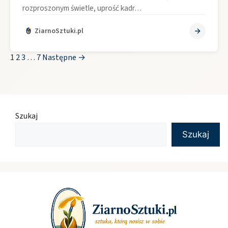
rozproszonym świetle, uprość kadr…
ZiarnoSztuki.pl
1
2
3
…
7
Następne →
Szukaj
Szukaj