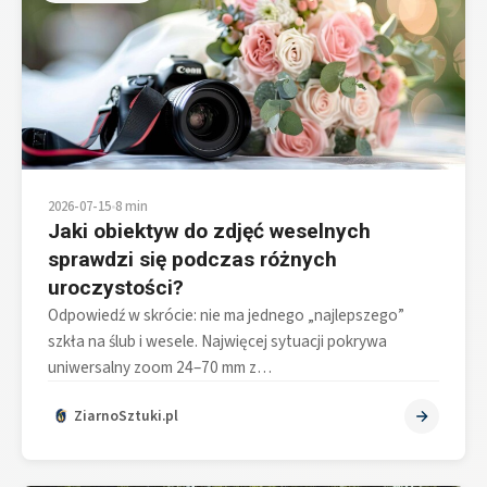
2026-07-15
•
8 min
Jaki obiektyw do zdjęć weselnych
sprawdzi się podczas różnych
uroczystości?
Odpowiedź w skrócie: nie ma jednego „najlepszego”
szkła na ślub i wesele. Najwięcej sytuacji pokrywa
uniwersalny zoom 24–70 mm z…
ZiarnoSztuki.pl