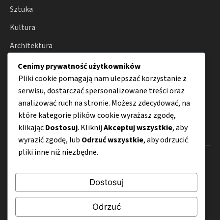
Sztuka
Kultura
Architektura
Fotografia
Cenimy prywatność użytkowników
Pliki cookie pomagają nam ulepszać korzystanie z
Moda
serwisu, dostarczać spersonalizowane treści oraz
Porady
analizować ruch na stronie. Możesz zdecydować, na
które kategorie plików cookie wyrażasz zgodę,
klikając
Dostosuj
. Kliknij
Akceptuj wszystkie
, aby
Menu
wyrazić zgodę, lub
Odrzuć wszystkie
, aby odrzucić
pliki inne niż niezbędne.
O nas
Kontakt
Dostosuj
Mapa strony
Odrzuć
Polityka prywatności