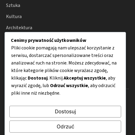
Sztuka
Kultura
Architektura
Fotografia
Cenimy prywatność użytkowników
Pliki cookie pomagają nam ulepszać korzystanie z
Moda
serwisu, dostarczać spersonalizowane treści oraz
Porady
analizować ruch na stronie. Możesz zdecydować, na
które kategorie plików cookie wyrażasz zgodę,
klikając
Dostosuj
. Kliknij
Akceptuj wszystkie
, aby
Menu
wyrazić zgodę, lub
Odrzuć wszystkie
, aby odrzucić
pliki inne niż niezbędne.
O nas
Kontakt
Dostosuj
Mapa strony
Odrzuć
Polityka prywatności