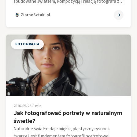
zbudowane światłem, kompozycją i relacją fotografa z…
ZiarnoSztuki.pl
FOTOGRAFIA
2026-05-25
•
8 min
Jak fotografować portrety w naturalnym
świetle?
Naturalne światło daje miękki, plastyczny rysunek
twarzy i jest fundamentem fotografii portretowej,