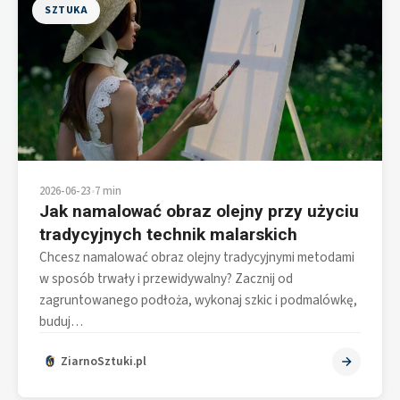
SZTUKA
2026-06-23
•
7 min
Jak namalować obraz olejny przy użyciu
tradycyjnych technik malarskich
Chcesz namalować obraz olejny tradycyjnymi metodami
w sposób trwały i przewidywalny? Zacznij od
zagruntowanego podłoża, wykonaj szkic i podmalówkę,
buduj…
ZiarnoSztuki.pl