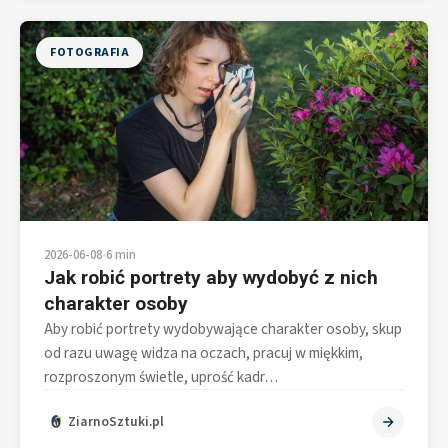
FOTOGRAFIA
2026-06-08
•
6 min
Jak robić portrety aby wydobyć z nich
charakter osoby
Aby robić portrety wydobywające charakter osoby, skup
od razu uwagę widza na oczach, pracuj w miękkim,
rozproszonym świetle, uprość kadr…
ZiarnoSztuki.pl