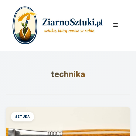
Przejdź
do
treści
Menu
technika
SZTUKA