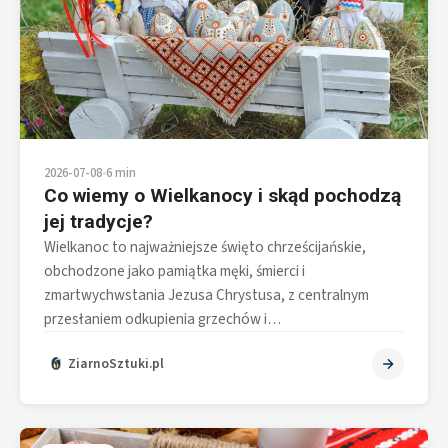
2026-07-08
•
6 min
Co wiemy o Wielkanocy i skąd pochodzą
jej tradycje?
Wielkanoc to najważniejsze święto chrześcijańskie,
obchodzone jako pamiątka męki, śmierci i
zmartwychwstania Jezusa Chrystusa, z centralnym
przesłaniem odkupienia grzechów i…
ZiarnoSztuki.pl