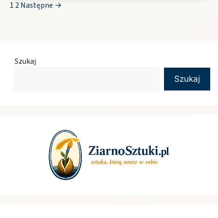
1
2
Następne →
Szukaj
Szukaj