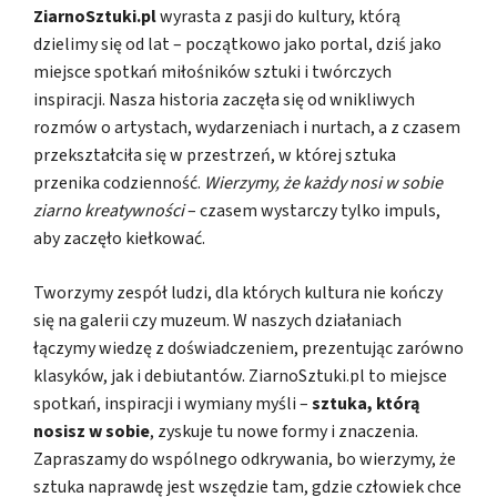
ZiarnoSztuki.pl
wyrasta z pasji do kultury, którą
dzielimy się od lat – początkowo jako portal, dziś jako
miejsce spotkań miłośników sztuki i twórczych
inspiracji. Nasza historia zaczęła się od wnikliwych
rozmów o artystach, wydarzeniach i nurtach, a z czasem
przekształciła się w przestrzeń, w której sztuka
przenika codzienność.
Wierzymy, że każdy nosi w sobie
ziarno kreatywności
– czasem wystarczy tylko impuls,
aby zaczęło kiełkować.
Tworzymy zespół ludzi, dla których kultura nie kończy
się na galerii czy muzeum. W naszych działaniach
łączymy wiedzę z doświadczeniem, prezentując zarówno
klasyków, jak i debiutantów. ZiarnoSztuki.pl to miejsce
spotkań, inspiracji i wymiany myśli –
sztuka, którą
nosisz w sobie
, zyskuje tu nowe formy i znaczenia.
Zapraszamy do wspólnego odkrywania, bo wierzymy, że
sztuka naprawdę jest wszędzie tam, gdzie człowiek chce