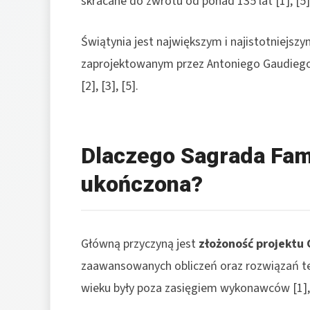
skracane do zwrotu od ponad 135 lat [1], [5], 
Świątynia jest największym i najistotniejszy
zaprojektowanym przez Antoniego Gaudiego, c
[2], [3], [5].
Dlaczego Sagrada Famí
ukończona?
Główną przyczyną jest
złożoność projektu
zaawansowanych obliczeń oraz rozwiązań tec
wieku były poza zasięgiem wykonawców [1], 