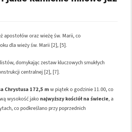
ż apostołów oraz wieżę św. Marii, co
u dla wieży św. Marii [2], [5].
listów, domykając zestaw kluczowych smukłych
rukcji centralnej [2], [7].
sa Chrystusa 172,5 m
w piątek o godzinie 11.00, co
lową wysokość jako
najwyższy kościół na świecie
, a
zytach, co podkreślano przy poprzednich