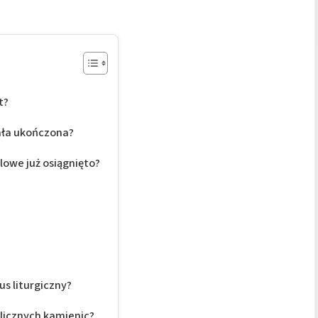
t?
ała ukończona?
lowe już osiągnięto?
us liturgiczny?
licznych kamienic?