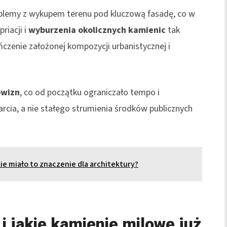
lemy z wykupem terenu pod kluczową fasadę, co w
riacji i
wyburzenia okolicznych kamienic
tak
zenie założonej kompozycji urbanistycznej i
owizn
, co od początku ograniczało tempo i
rcia, a nie stałego strumienia środków publicznych
kie miało to znaczenie dla architektury?
i jakie kamienie milowe już