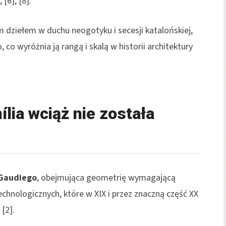
[6], [8].
m dziełem w duchu neogotyku i secesji katalońskiej,
o wyróżnia ją rangą i skalą w historii architektury
lia wciąż nie została
 Gaudiego
, obejmująca geometrię wymagającą
hnologicznych, które w XIX i przez znaczną część XX
[2].