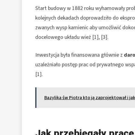
Start budowy w 1882 roku wyhamowały prob
kolejnych dekadach doprowadziło do eksprop
zwanych wysp kamienic aby umożliwić dokońc
docelowego układu wież [1], [3].
Inwestycja była finansowana głównie z
dar
uzależniało postęp prac od prywatnego wspa
[1].
Bazylika św Piotra kto ją zaprojektował i ja
Jak przebiegały prace 