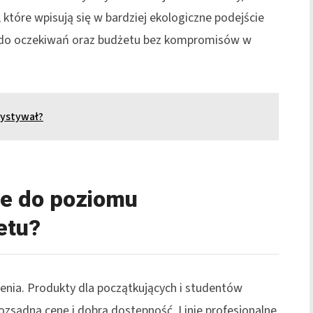
które wpisują się w bardziej ekologiczne podejście
 do oczekiwań oraz budżetu bez kompromisów w
zystywał?
ne do poziomu
etu?
enia. Produkty dla początkujących i studentów
zsądną cenę i dobrą dostępność. Linie profesjonalne