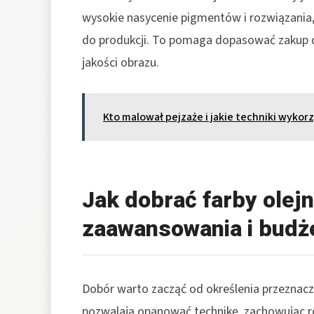
wysokie nasycenie pigmentów i rozwiązania, 
do produkcji. To pomaga dopasować zakup
jakości obrazu.
Kto malował pejzaże i jakie techniki wykor
Jak dobrać farby olej
zaawansowania i budż
Dobór warto zacząć od określenia przeznacz
pozwalają opanować technikę, zachowując ro