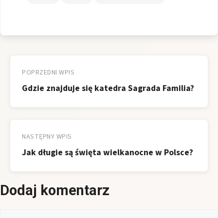
Nawigacja
wpisu
POPRZEDNI WPIS
Gdzie znajduje się katedra Sagrada Familia?
NASTĘPNY WPIS
Jak długie są święta wielkanocne w Polsce?
Dodaj komentarz
Komentarz