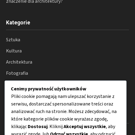
znaczenie dla architektury?
Kategorie
Sztuka
Kultura
Architektura
Fotografia
Moda
Cenimy prywatność użytkowników
Porady
Pliki cookie pomagają nam ulepszać korzystanie z
serwisu, dostarczać spersonalizowane treści oraz
analizować ruch na stronie. Możesz zdecydować, na
Menu
które kategorie plików cookie wyrażasz zgodę,
klikając
Dostosuj
. Kliknij
Akceptuj wszystkie
, aby
O nas
wyrazić zgodę, lub
Odrzuć wszystkie
, aby odrzucić