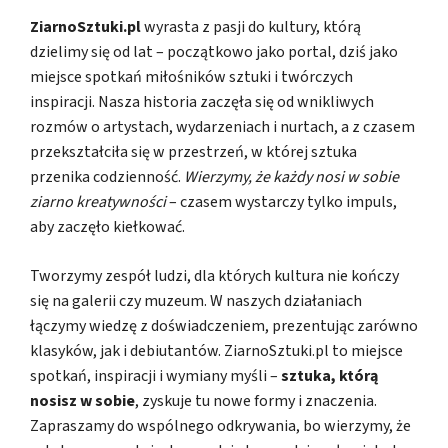
ZiarnoSztuki.pl
wyrasta z pasji do kultury, którą
dzielimy się od lat – początkowo jako portal, dziś jako
miejsce spotkań miłośników sztuki i twórczych
inspiracji. Nasza historia zaczęła się od wnikliwych
rozmów o artystach, wydarzeniach i nurtach, a z czasem
przekształciła się w przestrzeń, w której sztuka
przenika codzienność.
Wierzymy, że każdy nosi w sobie
ziarno kreatywności
– czasem wystarczy tylko impuls,
aby zaczęło kiełkować.
Tworzymy zespół ludzi, dla których kultura nie kończy
się na galerii czy muzeum. W naszych działaniach
łączymy wiedzę z doświadczeniem, prezentując zarówno
klasyków, jak i debiutantów. ZiarnoSztuki.pl to miejsce
spotkań, inspiracji i wymiany myśli –
sztuka, którą
nosisz w sobie
, zyskuje tu nowe formy i znaczenia.
Zapraszamy do wspólnego odkrywania, bo wierzymy, że