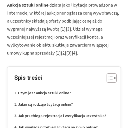
Aukcja sztuki online
działa jako licytacja prowadzona w
Internecie, w której aukcjoner ogłasza cenę wywoławczą,
a uczestnicy składają oferty podbijając cenę aż do
wygranej najwyższą kwotą [1][3]. Udział wymaga
wcześniejszej rejestracji oraz weryfikacji konta, a
wylicytowanie obiektu skutkuje zawarciem wiążącej
umowy kupna sprzedaży [1][2][3][4].
Spis treści
Czym jest aukcja sztuki online?
Jakie są rodzaje licytacji online?
Jak przebiega rejestracja i weryfikacja uczestnika?
Jak wygląda przebieg licytacji na żywo online?