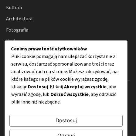
Kultura
Architektura
Fotografia
Moda
Cenimy prywatność użytkowników
Porady
Pliki cookie pomagają nam ulepszać korzystanie z
serwisu, dostarczać spersonalizowane treści oraz
analizować ruch na stronie. Możesz zdecydować, na
Menu
które kategorie plików cookie wyrażasz zgodę,
klikając
Dostosuj
. Kliknij
Akceptuj wszystkie
, aby
O nas
wyrazić zgodę, lub
Odrzuć wszystkie
, aby odrzucić
Kontakt
pliki inne niż niezbędne.
Mapa strony
Dostosuj
Polityka prywatności
Odrzuć