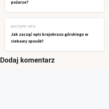
pożarze?
NASTĘPNY WPIS
Jak zacząć opis krajobrazu górskiego w
ciekawy sposób?
Dodaj komentarz
Komentarz