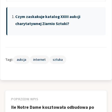
Czym zaskakuje katalog XXIII aukcji
charytatywnej Ziarnio Sztuki?
Tagi:
aukcja
internet
sztuka
Nawigacja
wpisu
POPRZEDNI WPIS
Ile Notre Dame kosztowała odbudowa po