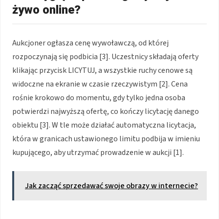
żywo online?
Aukcjoner ogłasza cenę wywoławczą, od której
rozpoczynają się podbicia [3]. Uczestnicy składają oferty
klikając przycisk LICYTUJ, a wszystkie ruchy cenowe są
widoczne na ekranie w czasie rzeczywistym [2]. Cena
rośnie krokowo do momentu, gdy tylko jedna osoba
potwierdzi najwyższą ofertę, co kończy licytację danego
obiektu [3]. W tle może działać automatyczna licytacja,
która w granicach ustawionego limitu podbija w imieniu
kupującego, aby utrzymać prowadzenie w aukcji [1].
Jak zacząć sprzedawać swoje obrazy w internecie?