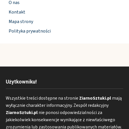
O nas
Kontakt
Mapa strony
Polityka prywatności
Użytkowniku!
Wszystkie treści dostępne na stronie
ZiarnoSztuki.pl
mają
wyłącznie charakter informacyjny. Zespół redakcyjny
ZiarnoSztuki.pl
nie ponosi odpowiedzialności za
jakiekolwiek konsekwencje wynikające z niewłaściwego
zrozumienia lub zastosowania publikowanych materiałów.