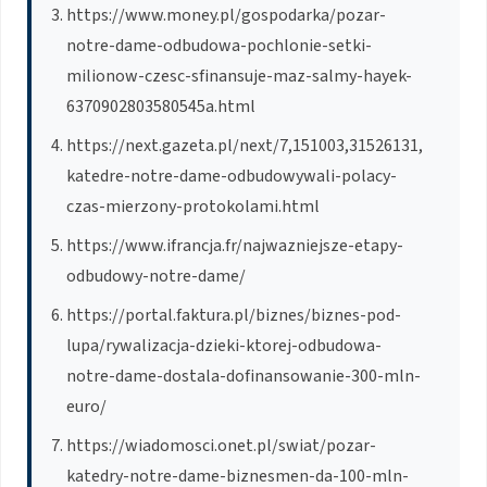
https://www.money.pl/gospodarka/pozar-
notre-dame-odbudowa-pochlonie-setki-
milionow-czesc-sfinansuje-maz-salmy-hayek-
6370902803580545a.html
https://next.gazeta.pl/next/7,151003,31526131,
katedre-notre-dame-odbudowywali-polacy-
czas-mierzony-protokolami.html
https://www.ifrancja.fr/najwazniejsze-etapy-
odbudowy-notre-dame/
https://portal.faktura.pl/biznes/biznes-pod-
lupa/rywalizacja-dzieki-ktorej-odbudowa-
notre-dame-dostala-dofinansowanie-300-mln-
euro/
https://wiadomosci.onet.pl/swiat/pozar-
katedry-notre-dame-biznesmen-da-100-mln-