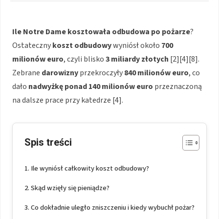
Ile Notre Dame kosztowała odbudowa po pożarze
?
Ostateczny
koszt odbudowy
wyniósł około
700
milionów euro
, czyli blisko
3 miliardy złotych
[2][4][8].
Zebrane
darowizny
przekroczyły
840 milionów euro
, co
dało
nadwyżkę ponad 140 milionów euro
przeznaczoną
na dalsze prace przy katedrze [4].
Spis treści
Ile wyniósł całkowity koszt odbudowy?
Skąd wzięły się pieniądze?
Co dokładnie uległo zniszczeniu i kiedy wybuchł pożar?