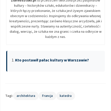
ZiarnoSztuki.pl
to przestrzeń tworzona przez pasjonatów
kultury – historyków sztuki, edukatorów i dziennikarzy –
których łączy przekonanie, że sztuka jest żywym zjawiskiem
obecnym w codzienności. Inspirujemy do odkrywania własnej
kreatywności, prezentując zarówno klasyczne arcydzieła, jak i
współczesne nurty. Stawiamy na autentyczność, rzetelność i
dialog, wierząc, że sztuka nie zna granic i czeka na odkrycie w
każdym z nas.
Kto postawił pałac kultury w Warszawie?
Tagi:
architektura
Francja
katedra