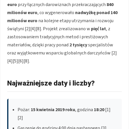
euro
przy łącznych darowiznach przekraczających
840
milionów euro
, co wygenerowało
nadwyżkę ponad 140
milionów euro
na kolejne etapy utrzymania i rozwoju
świątyni [2][4][8]. Projekt zrealizowano w
pięć lat
, z
zastosowaniem tradycyjnych metod i prestiżowych
materiałów, dzięki pracy ponad
2 tysięcy
specjalistów
oraz wyjątkowemu wsparciu globalnych darczyńców [2]
[4][5][6][8].
Najważniejsze daty i liczby?
Pożar:
15 kwietnia 2019 roku
, godzina
18:20
[1]
[2]
Gaszenie do godziny 4:00 dnia następnego [3]