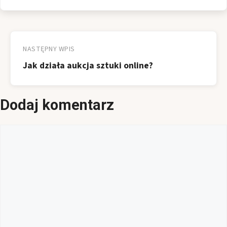
Nawigacja
wpisu
NASTĘPNY WPIS
Jak działa aukcja sztuki online?
Dodaj komentarz
Komentarz