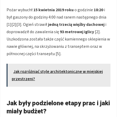
Pożar wybuchł
15 kwietnia 2019 roku
o godzinie
18:20
i
był gaszony do godziny 4:00 nad ranem następnego dnia
[1][2][3]. Ogień strawił
jedną trzecią więźby dachowej
i
doprowadził do zawalenia się
93 metrowej iglicy
[2].
Uszkodzona została także część kamiennego sklepienia w
nawie głównej, na skrzyżowaniu z transeptem oraz w
północnej części transeptu [5].
Jak rozróżniać style architektoniczne w miejskiej
przestrzeni?
Jak były podzielone etapy prac i jaki
miały budżet?