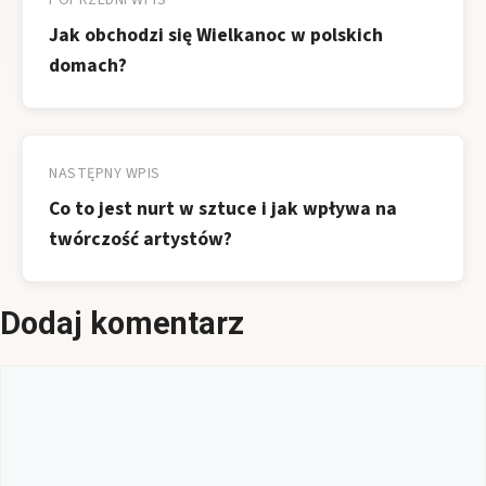
wpisu
POPRZEDNI WPIS
Jak obchodzi się Wielkanoc w polskich
domach?
NASTĘPNY WPIS
Co to jest nurt w sztuce i jak wpływa na
twórczość artystów?
Dodaj komentarz
Komentarz