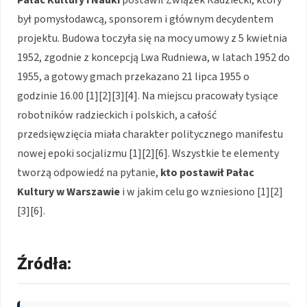
Pałac Kultury i Nauki
postawił Związek Radziecki, który
był pomysłodawcą, sponsorem i głównym decydentem
projektu. Budowa toczyła się na mocy umowy z 5 kwietnia
1952, zgodnie z koncepcją Lwa Rudniewa, w latach 1952 do
1955, a gotowy gmach przekazano 21 lipca 1955 o
godzinie 16.00 [1][2][3][4]. Na miejscu pracowały tysiące
robotników radzieckich i polskich, a całość
przedsięwzięcia miała charakter politycznego manifestu
nowej epoki socjalizmu [1][2][6]. Wszystkie te elementy
tworzą odpowiedź na pytanie,
kto postawił Pałac
Kultury w Warszawie
i w jakim celu go wzniesiono [1][2]
[3][6].
Źródła: