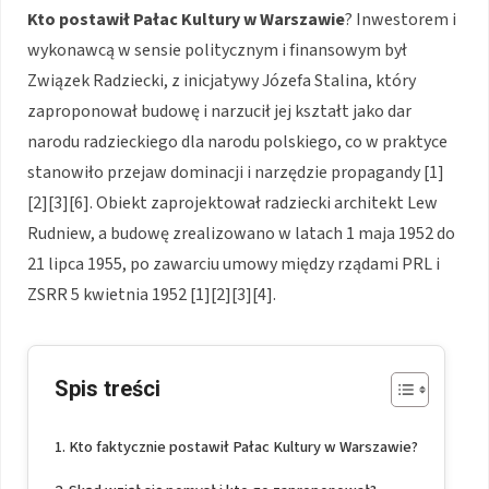
Kto postawił Pałac Kultury w Warszawie
? Inwestorem i
wykonawcą w sensie politycznym i finansowym był
Związek Radziecki, z inicjatywy Józefa Stalina, który
zaproponował budowę i narzucił jej kształt jako dar
narodu radzieckiego dla narodu polskiego, co w praktyce
stanowiło przejaw dominacji i narzędzie propagandy [1]
[2][3][6]. Obiekt zaprojektował radziecki architekt Lew
Rudniew, a budowę zrealizowano w latach 1 maja 1952 do
21 lipca 1955, po zawarciu umowy między rządami PRL i
ZSRR 5 kwietnia 1952 [1][2][3][4].
Spis treści
Kto faktycznie postawił Pałac Kultury w Warszawie?