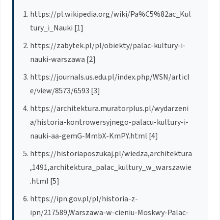
https://pl.wikipedia.org/wiki/Pa%C5%82ac_Kul
tury_i_Nauki [1]
https://zabytek.pl/pl/obiekty/palac-kultury-i-
nauki-warszawa [2]
https://journals.us.edu.pl/index.php/WSN/articl
e/view/8573/6593 [3]
https://architektura.muratorplus.pl/wydarzeni
a/historia-kontrowersyjnego-palacu-kultury-i-
nauki-aa-gemG-MmbX-KmPY.html [4]
https://historiaposzukaj.pl/wiedza,architektura
,1491,architektura_palac_kultury_w_warszawie
.html [5]
https://ipn.gov.pl/pl/historia-z-
ipn/217589,Warszawa-w-cieniu-Moskwy-Palac-