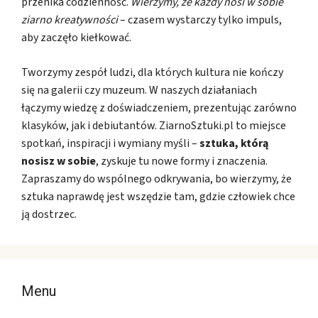
przenika codzienność.
Wierzymy, że każdy nosi w sobie
ziarno kreatywności
– czasem wystarczy tylko impuls,
aby zaczęło kiełkować.
Tworzymy zespół ludzi, dla których kultura nie kończy
się na galerii czy muzeum. W naszych działaniach
łączymy wiedzę z doświadczeniem, prezentując zarówno
klasyków, jak i debiutantów. ZiarnoSztuki.pl to miejsce
spotkań, inspiracji i wymiany myśli –
sztuka, którą
nosisz w sobie
, zyskuje tu nowe formy i znaczenia.
Zapraszamy do wspólnego odkrywania, bo wierzymy, że
sztuka naprawdę jest wszędzie tam, gdzie człowiek chce
ją dostrzec.
Menu