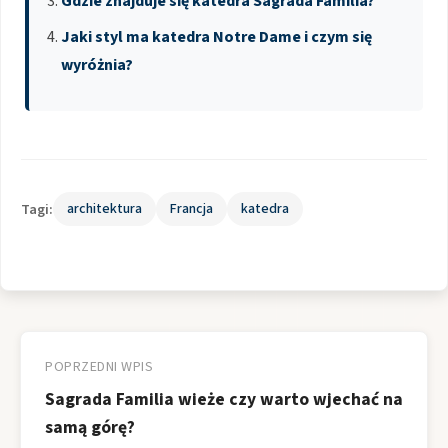
Gdzie znajduje się katedra Sagrada Familia?
Jaki styl ma katedra Notre Dame i czym się
wyróżnia?
Tagi:
architektura
Francja
katedra
Nawigacja
wpisu
POPRZEDNI WPIS
Sagrada Familia wieże czy warto wjechać na
samą górę?