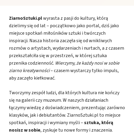
ZiarnoSztuki.pl
wyrasta z pasji do kultury, którą
dzielimy się od lat – początkowo jako portal, dziś jako
miejsce spotkań miłośników sztuki i twórczych
inspiracji. Nasza historia zaczęła się od wnikliwych
rozmów o artystach, wydarzeniach i nurtach, a z czasem
przekształciła się w przestrzeń, w której sztuka
przenika codzienność.
Wierzymy, że każdy nosi w sobie
ziarno kreatywności
– czasem wystarczy tylko impuls,
aby zaczęło kiełkować.
Tworzymy zespół ludzi, dla których kultura nie kończy
się na galerii czy muzeum. W naszych działaniach
łączymy wiedzę z doświadczeniem, prezentując zarówno
klasyków, jak i debiutantów. ZiarnoSztuki.pl to miejsce
spotkań, inspiracji i wymiany myśli –
sztuka, którą
nosisz w sobie
, zyskuje tu nowe formy i znaczenia.