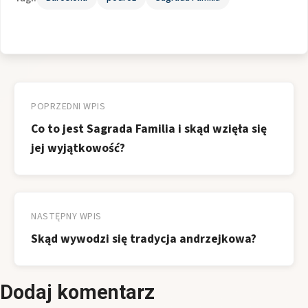
Nawigacja
wpisu
POPRZEDNI WPIS
Co to jest Sagrada Familia i skąd wzięła się
jej wyjątkowość?
NASTĘPNY WPIS
Skąd wywodzi się tradycja andrzejkowa?
Dodaj komentarz