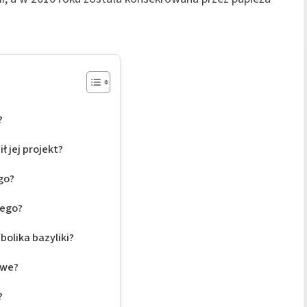
?
ł jej projekt?
go?
íego?
olika bazyliki?
owe?
?