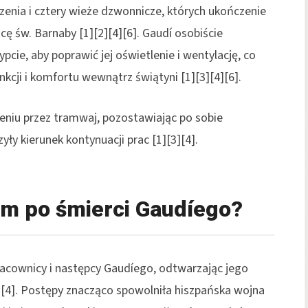
enia i cztery wieże dzwonnicze, których ukończenie
cę św. Barnaby [1][2][4][6]. Gaudí osobiście
pcie, aby poprawić jej oświetlenie i wentylację, co
nkcji i komfortu wewnątrz świątyni [1][3][4][6].
eniu przez tramwaj, pozostawiając po sobie
ły kierunek kontynuacji prac [1][3][4].
tem po śmierci Gaudíego?
cownicy i następcy Gaudíego, odtwarzając jego
3][4]. Postępy znacząco spowolniła hiszpańska wojna