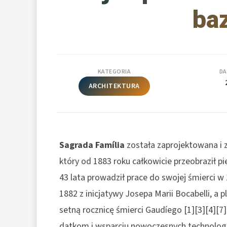
baz
KATEGORIA
DA
ARCHITEKTURA
Sagrada Família
została zaprojektowana i
który od 1883 roku całkowicie przeobraził pie
43 lata prowadził prace do swojej śmierci w
1882 z inicjatywy Josepa Marii Bocabelli, 
setną rocznicę śmierci Gaudíego [1][3][4][7]
datkom i wsparciu nowoczesnych technologi