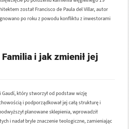
dsięwzięcie po położeniu kamienia węgielnego 19
itektem został Francisco de Paula del Villar, autor
zygnowano po roku z powodu konfliktu z inwestorami
amilia i jak zmienił jej
ni Gaudí, który stworzył od podstaw wizję
howością i podporządkował jej całą strukturę i
í podwyższył planowane sklepienia, wprowadził
h i nadał bryle znaczenie teologiczne, zamieniając