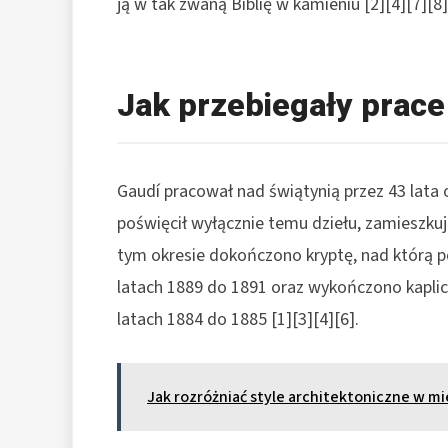
ją w tak zwaną Biblię w kamieniu [2][4][7][8]
Jak przebiegały prac
Gaudí pracował nad świątynią przez 43 lata 
poświęcił wyłącznie temu dziełu, zamieszkuj
tym okresie dokończono kryptę, nad którą 
latach 1889 do 1891 oraz wykończono kapli
latach 1884 do 1885 [1][3][4][6].
Jak rozróżniać style architektoniczne w mi