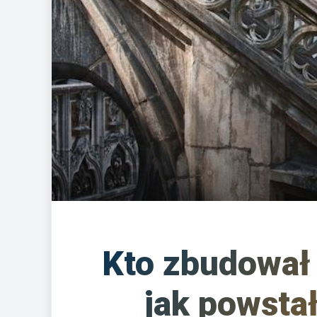
Kto zbudował 
jak powsta