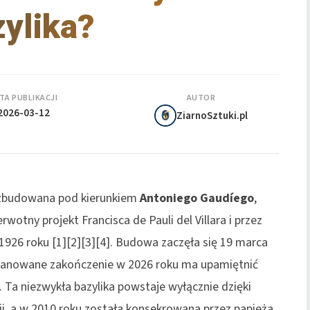
ylika?
TA PUBLIKACJI
AUTOR
2026-03-12
ZiarnoSztuki.pl
 zbudowana pod kierunkiem
Antoniego Gaudíego
,
rwotny projekt Francisca de Pauli del Villara i przez
 1926 roku [1][2][3][4]. Budowa zaczęła się 19 marca
a planowane zakończenie w 2026 roku ma upamiętnić
. Ta niezwykła bazylika powstaje wyłącznie dzięki
i, a w 2010 roku została konsekrowana przez papieża