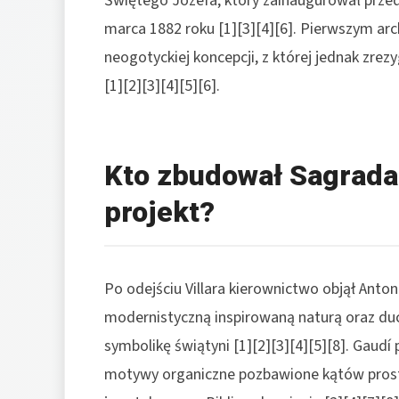
Świętego Józefa, który zainaugurował prze
marca 1882 roku [1][3][4][6]. Pierwszym arch
neogotyckiej koncepcji, z której jednak zre
[1][2][3][4][5][6].
Kto zbudował Sagrada F
projekt?
Po odejściu Villara kierownictwo objął Anto
modernistyczną inspirowaną naturą oraz duc
symbolikę świątyni [1][2][3][4][5][8]. Gaud
motywy organiczne pozbawione kątów prostyc