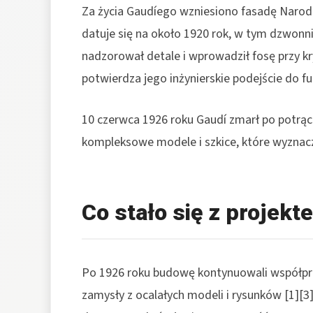
Za życia Gaudíego wzniesiono fasadę Narodz
datuje się na około 1920 rok, w tym dzwonni
nadzorował detale i wprowadził fosę przy kry
potwierdza jego inżynierskie podejście do fu
10 czerwca 1926 roku Gaudí zmarł po potrąc
kompleksowe modele i szkice, które wyznaczy
Co stało się z projek
Po 1926 roku budowę kontynuowali współpra
zamysły z ocalałych modeli i rysunków [1][