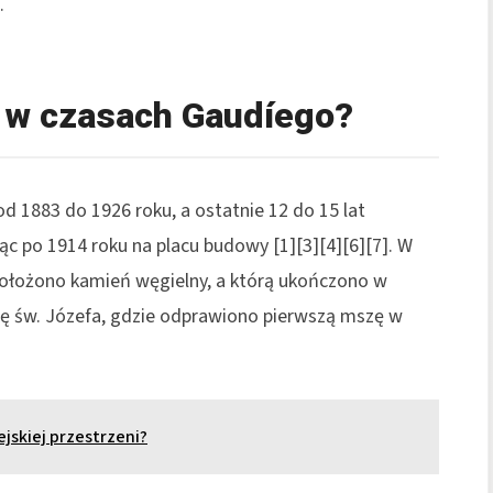
.
e w czasach Gaudíego?
od 1883 do 1926 roku, a ostatnie 12 do 15 lat
ąc po 1914 roku na placu budowy [1][3][4][6][7]. W
położono kamień węgielny, a którą ukończono w
cę św. Józefa, gdzie odprawiono pierwszą mszę w
ejskiej przestrzeni?