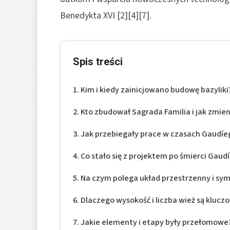
Benedykta XVI [2][4][7].
Spis treści
Kim i kiedy zainicjowano budowę bazyliki
Kto zbudował Sagrada Familia i jak zmieni
Jak przebiegały prace w czasach Gaudíe
Co stało się z projektem po śmierci Gaud
Na czym polega układ przestrzenny i symb
Dlaczego wysokość i liczba wież są klucz
Jakie elementy i etapy były przełomowe