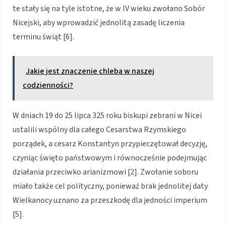
te stały się na tyle istotne, że w IV wieku zwołano Sobór
Nicejski, aby wprowadzić jednolitą zasadę liczenia
terminu świąt [6].
Jakie jest znaczenie chleba w naszej
codzienności?
W dniach 19 do 25 lipca 325 roku biskupi zebrani w Nicei
ustalili wspólny dla całego Cesarstwa Rzymskiego
porządek, a cesarz Konstantyn przypieczętował decyzję,
czyniąc święto państwowym i równocześnie podejmując
działania przeciwko arianizmowi [2]. Zwołanie soboru
miało także cel polityczny, ponieważ brak jednolitej daty
Wielkanocy uznano za przeszkodę dla jedności imperium
[5].