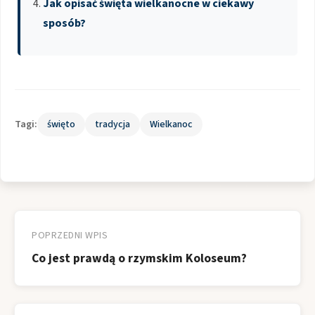
Jak opisać święta wielkanocne w ciekawy
sposób?
Tagi:
święto
tradycja
Wielkanoc
Nawigacja
wpisu
POPRZEDNI WPIS
Co jest prawdą o rzymskim Koloseum?