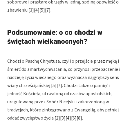
soborowe i prastare obrzędy w jedną, spójną opowieść o
zbawieniu [3][4][5][7].
Podsumowanie: o co chodzi w
świętach wielkanocnych?
Chodzi o Paschę Chrystusa, czyli o przejście przez mękę i
śmierć do zmartwychwstania, co przynosi przebaczenie i
nadzieję życia wiecznego oraz wyznacza najgłębszy sens
wiary chrześcijańskiej [5][7]. Chodzi także o pamięć i
jedność Kościoła, utrwaloną od czasów apostolskich,
uregulowaną przez Sobór Nicejski i zakorzenioną w
tradycjach, które zintegrowano z Ewangelią, aby pełniej
oddać zwycięstwo życia [2][3][4][6][8].