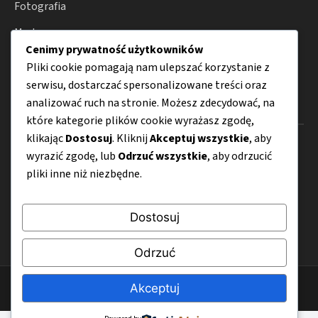
Fotografia
Moda
Cenimy prywatność użytkowników
Porady
Pliki cookie pomagają nam ulepszać korzystanie z
serwisu, dostarczać spersonalizowane treści oraz
analizować ruch na stronie. Możesz zdecydować, na
Menu
które kategorie plików cookie wyrażasz zgodę,
klikając
Dostosuj
. Kliknij
Akceptuj wszystkie
, aby
O nas
wyrazić zgodę, lub
Odrzuć wszystkie
, aby odrzucić
Kontakt
pliki inne niż niezbędne.
Mapa strony
Dostosuj
Polityka prywatności
Odrzuć
© 2026 ZiarnoSztuki.pl
Akceptuj