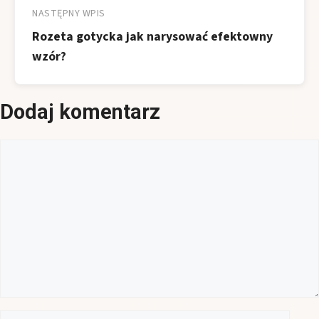
NASTĘPNY WPIS
Rozeta gotycka jak narysować efektowny
wzór?
Dodaj komentarz
Komentarz
Nazwa