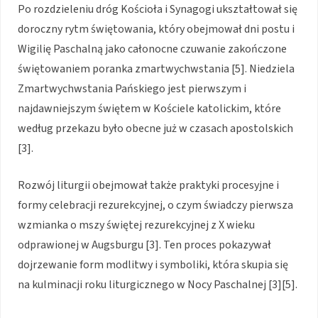
Po rozdzieleniu dróg Kościoła i Synagogi ukształtował się
doroczny rytm świętowania, który obejmował dni postu i
Wigilię Paschalną jako całonocne czuwanie zakończone
świętowaniem poranka zmartwychwstania [5]. Niedziela
Zmartwychwstania Pańskiego jest pierwszym i
najdawniejszym świętem w Kościele katolickim, które
według przekazu było obecne już w czasach apostolskich
[3].
Rozwój liturgii obejmował także praktyki procesyjne i
formy celebracji rezurekcyjnej, o czym świadczy pierwsza
wzmianka o mszy świętej rezurekcyjnej z X wieku
odprawionej w Augsburgu [3]. Ten proces pokazywał
dojrzewanie form modlitwy i symboliki, która skupia się
na kulminacji roku liturgicznego w Nocy Paschalnej [3][5].