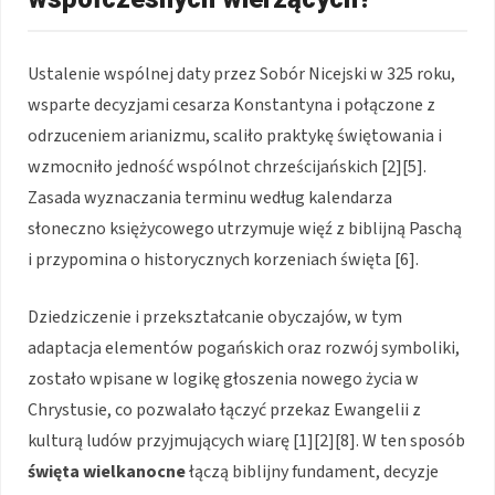
Ustalenie wspólnej daty przez Sobór Nicejski w 325 roku,
wsparte decyzjami cesarza Konstantyna i połączone z
odrzuceniem arianizmu, scaliło praktykę świętowania i
wzmocniło jedność wspólnot chrześcijańskich [2][5].
Zasada wyznaczania terminu według kalendarza
słoneczno księżycowego utrzymuje więź z biblijną Paschą
i przypomina o historycznych korzeniach święta [6].
Dziedziczenie i przekształcanie obyczajów, w tym
adaptacja elementów pogańskich oraz rozwój symboliki,
zostało wpisane w logikę głoszenia nowego życia w
Chrystusie, co pozwalało łączyć przekaz Ewangelii z
kulturą ludów przyjmujących wiarę [1][2][8]. W ten sposób
święta wielkanocne
łączą biblijny fundament, decyzje