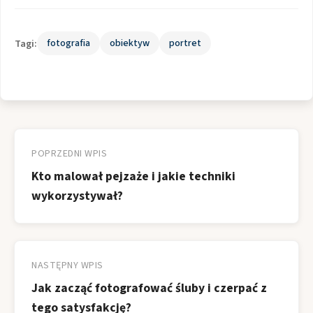
Tagi:
fotografia
obiektyw
portret
Nawigacja
wpisu
POPRZEDNI WPIS
Kto malował pejzaże i jakie techniki
wykorzystywał?
NASTĘPNY WPIS
Jak zacząć fotografować śluby i czerpać z
tego satysfakcję?