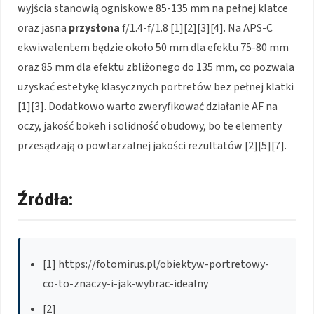
wyjścia stanowią ogniskowe 85-135 mm na pełnej klatce
oraz jasna
przysłona
f/1.4-f/1.8 [1][2][3][4]. Na APS-C
ekwiwalentem będzie około 50 mm dla efektu 75-80 mm
oraz 85 mm dla efektu zbliżonego do 135 mm, co pozwala
uzyskać estetykę klasycznych portretów bez pełnej klatki
[1][3]. Dodatkowo warto zweryfikować działanie AF na
oczy, jakość bokeh i solidność obudowy, bo te elementy
przesądzają o powtarzalnej jakości rezultatów [2][5][7].
Źródła:
[1] https://fotomirus.pl/obiektyw-portretowy-
co-to-znaczy-i-jak-wybrac-idealny
[2]