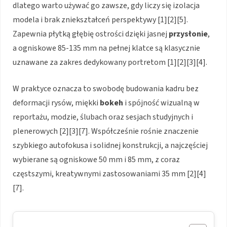
dlatego warto używać go zawsze, gdy liczy się izolacja
modela i brak zniekształceń perspektywy [1][2][5].
Zapewnia płytką głębię ostrości dzięki jasnej
przysłonie
,
a ogniskowe 85-135 mm na pełnej klatce są klasycznie
uznawane za zakres dedykowany portretom [1][2][3][4].
W praktyce oznacza to swobodę budowania kadru bez
deformacji rysów, miękki
bokeh
i spójność wizualną w
reportażu, modzie, ślubach oraz sesjach studyjnych i
plenerowych [2][3][7]. Współcześnie rośnie znaczenie
szybkiego autofokusa i solidnej konstrukcji, a najczęściej
wybierane są ogniskowe 50 mm i 85 mm, z coraz
częstszymi, kreatywnymi zastosowaniami 35 mm [2][4]
[7].