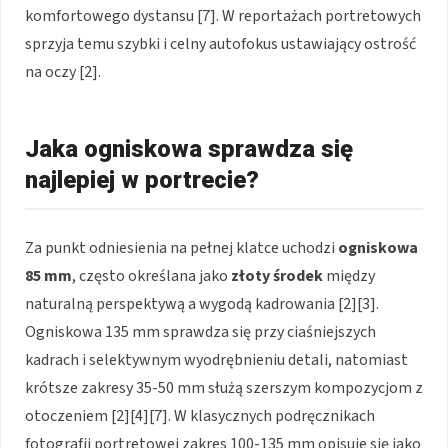
komfortowego dystansu [7]. W reportażach portretowych
sprzyja temu szybki i celny autofokus ustawiający ostrość
na oczy [2].
Jaka ogniskowa sprawdza się
najlepiej w portrecie?
Za punkt odniesienia na pełnej klatce uchodzi
ogniskowa
85 mm
, często określana jako
złoty środek
między
naturalną perspektywą a wygodą kadrowania [2][3].
Ogniskowa 135 mm sprawdza się przy ciaśniejszych
kadrach i selektywnym wyodrębnieniu detali, natomiast
krótsze zakresy 35-50 mm służą szerszym kompozycjom z
otoczeniem [2][4][7]. W klasycznych podręcznikach
fotografii portretowej zakres 100-135 mm opisuje się jako