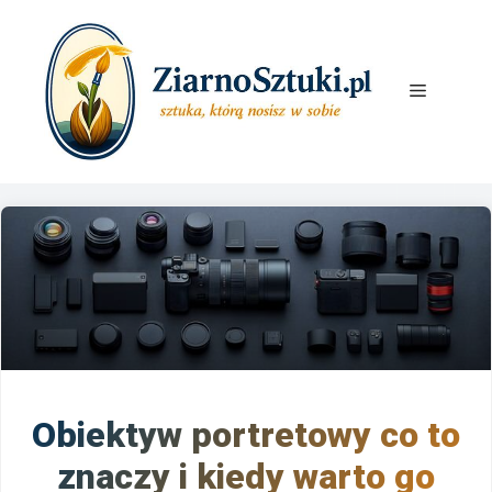
Przejdź
do
treści
Menu
Obiektyw portretowy co to
znaczy i kiedy warto go