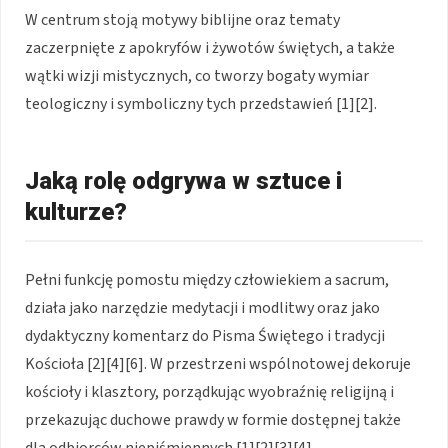
W centrum stoją motywy biblijne oraz tematy
zaczerpnięte z apokryfów i żywotów świętych, a także
wątki wizji mistycznych, co tworzy bogaty wymiar
teologiczny i symboliczny tych przedstawień [1][2].
Jaką rolę odgrywa w sztuce i
kulturze?
Pełni funkcję pomostu między człowiekiem a sacrum,
działa jako narzędzie medytacji i modlitwy oraz jako
dydaktyczny komentarz do Pisma Świętego i tradycji
Kościoła [2][4][6]. W przestrzeni wspólnotowej dekoruje
kościoły i klasztory, porządkując wyobraźnię religijną i
przekazując duchowe prawdy w formie dostępnej także
dla odbiorców niepiśmiennych [1][2][3][4].