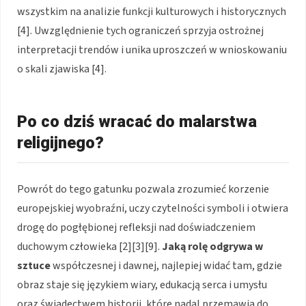
wszystkim na analizie funkcji kulturowych i historycznych
[4]. Uwzględnienie tych ograniczeń sprzyja ostrożnej
interpretacji trendów i unika uproszczeń w wnioskowaniu
o skali zjawiska [4].
Po co dziś wracać do malarstwa
religijnego?
Powrót do tego gatunku pozwala zrozumieć korzenie
europejskiej wyobraźni, uczy czytelności symboli i otwiera
drogę do pogłębionej refleksji nad doświadczeniem
duchowym człowieka [2][3][9].
Jaką rolę odgrywa w
sztuce
współczesnej i dawnej, najlepiej widać tam, gdzie
obraz staje się językiem wiary, edukacją serca i umysłu
oraz świadectwem historii, które nadal przemawia do