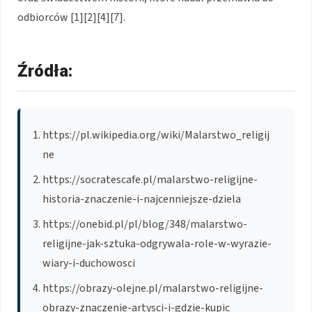
odbiorców [1][2][4][7].
Źródła:
https://pl.wikipedia.org/wiki/Malarstwo_religij
ne
https://socratescafe.pl/malarstwo-religijne-
historia-znaczenie-i-najcenniejsze-dziela
https://onebid.pl/pl/blog/348/malarstwo-
religijne-jak-sztuka-odgrywala-role-w-wyrazie-
wiary-i-duchowosci
https://obrazy-olejne.pl/malarstwo-religijne-
obrazy-znaczenie-artysci-i-gdzie-kupic