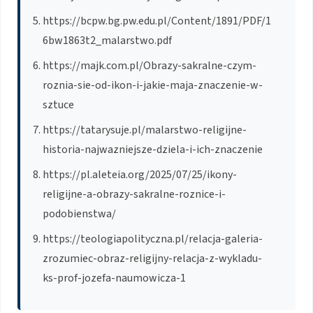
https://bcpw.bg.pw.edu.pl/Content/1891/PDF/1
6bw1863t2_malarstwo.pdf
https://majk.com.pl/Obrazy-sakralne-czym-
roznia-sie-od-ikon-i-jakie-maja-znaczenie-w-
sztuce
https://tatarysuje.pl/malarstwo-religijne-
historia-najwazniejsze-dziela-i-ich-znaczenie
https://pl.aleteia.org/2025/07/25/ikony-
religijne-a-obrazy-sakralne-roznice-i-
podobienstwa/
https://teologiapolityczna.pl/relacja-galeria-
zrozumiec-obraz-religijny-relacja-z-wykladu-
ks-prof-jozefa-naumowicza-1