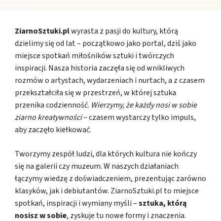
ZiarnoSztuki.pl
wyrasta z pasji do kultury, którą
dzielimy się od lat – początkowo jako portal, dziś jako
miejsce spotkań miłośników sztuki i twórczych
inspiracji. Nasza historia zaczęła się od wnikliwych
rozmów o artystach, wydarzeniach i nurtach, a z czasem
przekształciła się w przestrzeń, w której sztuka
przenika codzienność.
Wierzymy, że każdy nosi w sobie
ziarno kreatywności
– czasem wystarczy tylko impuls,
aby zaczęło kiełkować.
Tworzymy zespół ludzi, dla których kultura nie kończy
się na galerii czy muzeum. W naszych działaniach
łączymy wiedzę z doświadczeniem, prezentując zarówno
klasyków, jak i debiutantów. ZiarnoSztuki.pl to miejsce
spotkań, inspiracji i wymiany myśli –
sztuka, którą
nosisz w sobie
, zyskuje tu nowe formy i znaczenia.