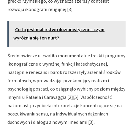
grecko rzymskiego, co wyznacza szerszy kontekst
rozwoju ikonografii religijnej [3].
Co to jest malarstwo iluzjonistyczne i czym
wyróżnia się ten nurt?
Średniowiecze utrwaliło monumentalne freski i programy
ikonograficzne o wyraźnej funkcji katechetycznej,
następnie renesans i barok rozszerzyły arsenał środków
formalnych, wprowadzając przekonujący realizm i
psychologię postaci, co osiągnęło wybitny poziom między
innymi u Rafaela i Caravaggia [2][5]. Współczesność
natomiast przyniosła interpretacje koncentrujące się na
poszukiwaniu sensu, na indywidualnych dążeniach
duchowych i dialogu z nowymi mediami [3].