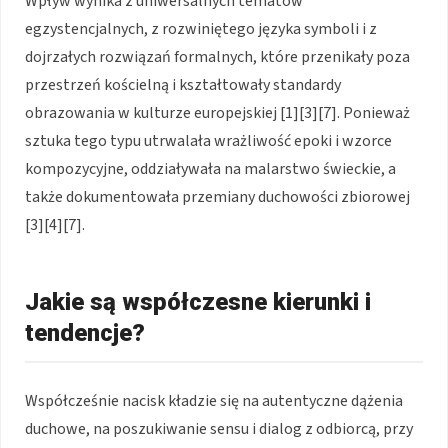
Wpływ wynika z uniwersalnych tematów
egzystencjalnych, z rozwiniętego języka symboli i z
dojrzałych rozwiązań formalnych, które przenikały poza
przestrzeń kościelną i kształtowały standardy
obrazowania w kulturze europejskiej [1][3][7]. Ponieważ
sztuka tego typu utrwalała wrażliwość epoki i wzorce
kompozycyjne, oddziaływała na malarstwo świeckie, a
także dokumentowała przemiany duchowości zbiorowej
[3][4][7].
Jakie są współczesne kierunki i
tendencje?
Współcześnie nacisk kładzie się na autentyczne dążenia
duchowe, na poszukiwanie sensu i dialog z odbiorcą, przy