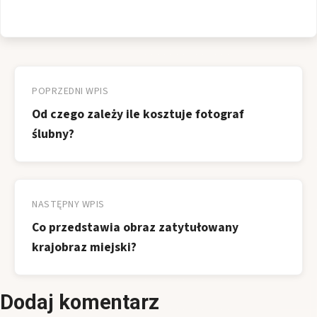
Nawigacja
wpisu
POPRZEDNI WPIS
Od czego zależy ile kosztuje fotograf
ślubny?
NASTĘPNY WPIS
Co przedstawia obraz zatytułowany
krajobraz miejski?
Dodaj komentarz