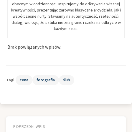
obecnym w codzienności. Inspirujemy do odkrywania własnej
kreatywności, prezentując zarówno klasyczne arcydzieła, jak i
współczesne nurty. Stawiamy na autentyczność, rzetelność i
dialog, wierząc, że sztuka nie zna granic i czeka na odkrycie w
każdym z nas.
Brak powiązanych wpisów.
Tagi:
cena
fotografia
ślub
Nawigacja
wpisu
POPRZEDNI WPIS