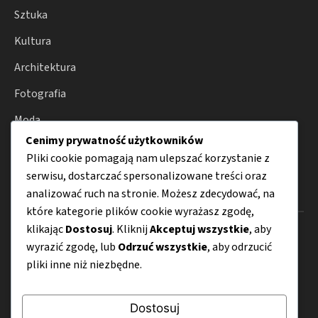
Sztuka
Kultura
Architektura
Fotografia
Moda
Cenimy prywatność użytkowników
Porady
Pliki cookie pomagają nam ulepszać korzystanie z
serwisu, dostarczać spersonalizowane treści oraz
analizować ruch na stronie. Możesz zdecydować, na
Menu
które kategorie plików cookie wyrażasz zgodę,
klikając
Dostosuj
. Kliknij
Akceptuj wszystkie
, aby
O nas
wyrazić zgodę, lub
Odrzuć wszystkie
, aby odrzucić
Kontakt
pliki inne niż niezbędne.
Mapa strony
Dostosuj
Polityka prywatności