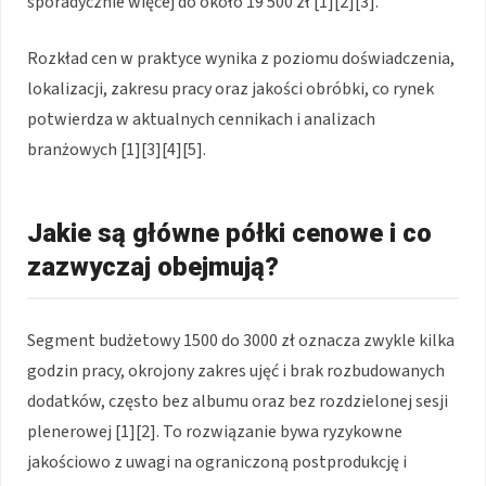
sporadycznie więcej do około 19 500 zł [1][2][3].
Rozkład cen w praktyce wynika z poziomu doświadczenia,
lokalizacji, zakresu pracy oraz jakości obróbki, co rynek
potwierdza w aktualnych cennikach i analizach
branżowych [1][3][4][5].
Jakie są główne półki cenowe i co
zazwyczaj obejmują?
Segment budżetowy 1500 do 3000 zł oznacza zwykle kilka
godzin pracy, okrojony zakres ujęć i brak rozbudowanych
dodatków, często bez albumu oraz bez rozdzielonej sesji
plenerowej [1][2]. To rozwiązanie bywa ryzykowne
jakościowo z uwagi na ograniczoną postprodukcję i