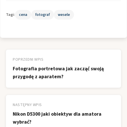
Tagi:
cena
fotograf
wesele
Nawigacja
wpisu
POPRZEDNI WPIS
Fotografia portretowa jak zacząć swoją
przygodę z aparatem?
NASTĘPNY WPIS
Nikon D5300 jaki obiektyw dla amatora
wybrać?