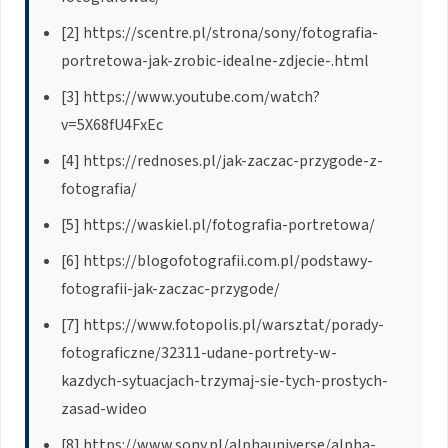
[2] https://scentre.pl/strona/sony/fotografia-
portretowa-jak-zrobic-idealne-zdjecie-.html
[3] https://www.youtube.com/watch?
v=5X68fU4FxEc
[4] https://rednoses.pl/jak-zaczac-przygode-z-
fotografia/
[5] https://waskiel.pl/fotografia-portretowa/
[6] https://blogofotografii.com.pl/podstawy-
fotografii-jak-zaczac-przygode/
[7] https://www.fotopolis.pl/warsztat/porady-
fotograficzne/32311-udane-portrety-w-
kazdych-sytuacjach-trzymaj-sie-tych-prostych-
zasad-wideo
[8] https://www.sony.pl/alphauniverse/alpha-