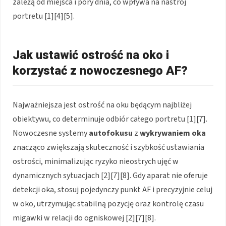
zależą od miejsca i pory dnia, co wpływa na nastrój
portretu [1][4][5].
Jak ustawić ostrość na oko i
korzystać z nowoczesnego AF?
Najważniejsza jest ostrość na oku będącym najbliżej
obiektywu, co determinuje odbiór całego portretu [1][7].
Nowoczesne systemy
autofokusu
z
wykrywaniem oka
znacząco zwiększają skuteczność i szybkość ustawiania
ostrości, minimalizując ryzyko nieostrych ujęć w
dynamicznych sytuacjach [2][7][8]. Gdy aparat nie oferuje
detekcji oka, stosuj pojedynczy punkt AF i precyzyjnie celuj
w oko, utrzymując stabilną pozycję oraz kontrolę czasu
migawki w relacji do ogniskowej [2][7][8].