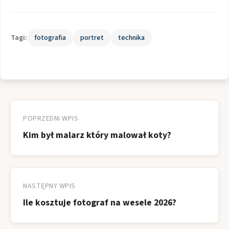
Tagi:
fotografia
portret
technika
Nawigacja
wpisu
POPRZEDNI WPIS
Kim był malarz który malował koty?
NASTĘPNY WPIS
Ile kosztuje fotograf na wesele 2026?