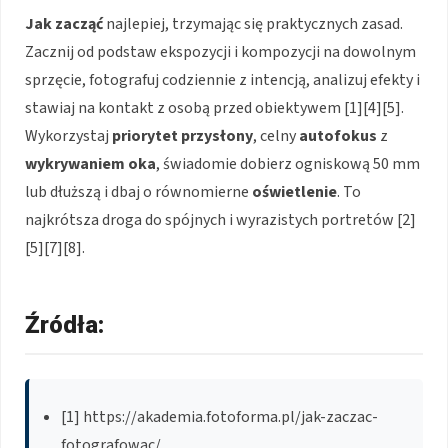
Jak zacząć
najlepiej, trzymając się praktycznych zasad.
Zacznij od podstaw ekspozycji i kompozycji na dowolnym
sprzęcie, fotografuj codziennie z intencją, analizuj efekty i
stawiaj na kontakt z osobą przed obiektywem [1][4][5].
Wykorzystaj
priorytet przysłony
, celny
autofokus
z
wykrywaniem oka
, świadomie dobierz ogniskową 50 mm
lub dłuższą i dbaj o równomierne
oświetlenie
. To
najkrótsza droga do spójnych i wyrazistych portretów [2]
[5][7][8].
Źródła:
[1] https://akademia.fotoforma.pl/jak-zaczac-
fotografowac/