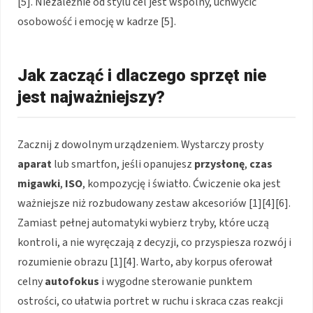
[5]. Niezależnie od stylu cel jest wspólny, uchwycić
osobowość i emocję w kadrze [5].
Jak zacząć i dlaczego sprzęt nie
jest najważniejszy?
Zacznij z dowolnym urządzeniem. Wystarczy prosty
aparat
lub smartfon, jeśli opanujesz
przysłonę
,
czas
migawki
,
ISO
, kompozycję i światło. Ćwiczenie oka jest
ważniejsze niż rozbudowany zestaw akcesoriów [1][4][6].
Zamiast pełnej automatyki wybierz tryby, które uczą
kontroli, a nie wyręczają z decyzji, co przyspiesza rozwój i
rozumienie obrazu [1][4]. Warto, aby korpus oferował
celny
autofokus
i wygodne sterowanie punktem
ostrości, co ułatwia portret w ruchu i skraca czas reakcji