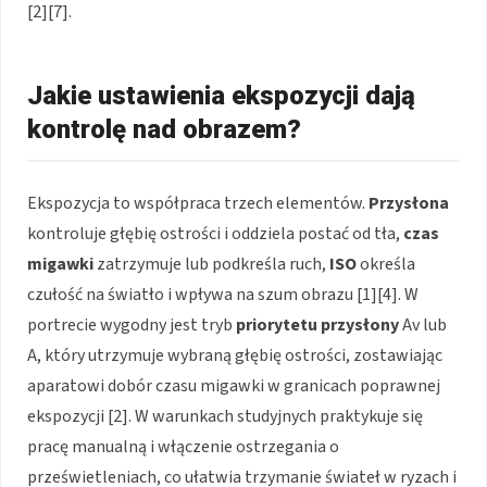
[2][7].
Jakie ustawienia ekspozycji dają
kontrolę nad obrazem?
Ekspozycja to współpraca trzech elementów.
Przysłona
kontroluje głębię ostrości i oddziela postać od tła,
czas
migawki
zatrzymuje lub podkreśla ruch,
ISO
określa
czułość na światło i wpływa na szum obrazu [1][4]. W
portrecie wygodny jest tryb
priorytetu przysłony
Av lub
A, który utrzymuje wybraną głębię ostrości, zostawiając
aparatowi dobór czasu migawki w granicach poprawnej
ekspozycji [2]. W warunkach studyjnych praktykuje się
pracę manualną i włączenie ostrzegania o
prześwietleniach, co ułatwia trzymanie świateł w ryzach i