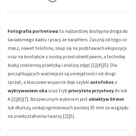
Fotografia portretowa
to najbardziej dostępna droga do
świadomego kadru i pracy ze światłem. Zacznij od tego co
masz, nawet telefonu, skup się na podstawach ekspozycji
oraz na kontakcie z osobą przed obiektywem, a technikę
buduj codzienną praktyką i analizą zdjęć [1][4][5]. Dla
początkujących ważniejsze są umiejętności niż drogi
sprzęt, a kluczowe wsparcie daje szybki
autofokus
z
wykrywaniem oka
oraz tryb
priorytetu przysłony
Av lub
A [2][6][7]. Bezpiecznym wyborem jest
obiektyw 50 mm
lub dłuższy, unikaj ogniskowych poniżej 35 mm ze względu
na zniekształcenia twarzy [2][5].