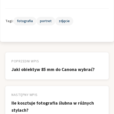
Tagi:
fotografia
portret
zdjęcie
Nawigacja
wpisu
POPRZEDNI WPIS
Jaki obiektyw 85 mm do Canona wybrać?
NASTĘPNY WPIS
Ile kosztuje fotografia ślubna w różnych
stylach?