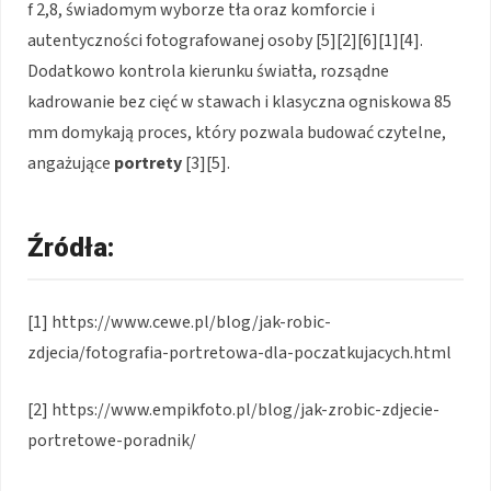
f 2,8, świadomym wyborze tła oraz komforcie i
autentyczności fotografowanej osoby [5][2][6][1][4].
Dodatkowo kontrola kierunku światła, rozsądne
kadrowanie bez cięć w stawach i klasyczna ogniskowa 85
mm domykają proces, który pozwala budować czytelne,
angażujące
portrety
[3][5].
Źródła:
[1] https://www.cewe.pl/blog/jak-robic-
zdjecia/fotografia-portretowa-dla-poczatkujacych.html
[2] https://www.empikfoto.pl/blog/jak-zrobic-zdjecie-
portretowe-poradnik/