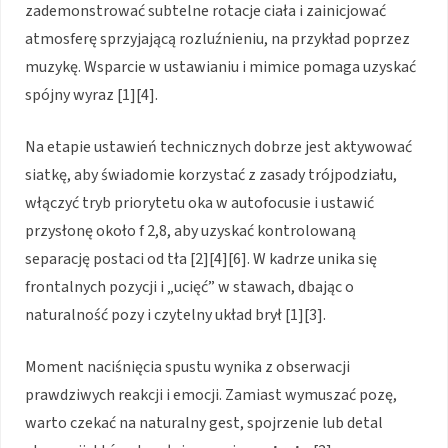
zademonstrować subtelne rotacje ciała i zainicjować
atmosferę sprzyjającą rozluźnieniu, na przykład poprzez
muzykę. Wsparcie w ustawianiu i mimice pomaga uzyskać
spójny wyraz [1][4].
Na etapie ustawień technicznych dobrze jest aktywować
siatkę, aby świadomie korzystać z zasady trójpodziału,
włączyć tryb priorytetu oka w autofocusie i ustawić
przysłonę około f 2,8, aby uzyskać kontrolowaną
separację postaci od tła [2][4][6]. W kadrze unika się
frontalnych pozycji i „ucięć” w stawach, dbając o
naturalność pozy i czytelny układ brył [1][3].
Moment naciśnięcia spustu wynika z obserwacji
prawdziwych reakcji i emocji. Zamiast wymuszać pozę,
warto czekać na naturalny gest, spojrzenie lub detal