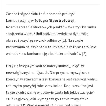
Zasada trójpodziału to fundament praktyki
kompozycyjnej w
fotografii portretowej
.
Rozmieszczenie kluczowych punktów twarzy i kierunku
spojrzenia wzdłuż linii podziału zwiększa dynamikę
obrazu i przyciąga wzrok odbiorcy [2]. Na etapie
kadrowania należy dbać o to, by tło nie rozpraszało i nie
wchodziło w konkurencję z bohaterem kadrów [2].
Przy ciaśniejszym kadrze należy unikać „ucięć” w
newralgicznych miejscach. Nie przycinamy szyi oraz
kończyn w stawach, a jeśli konieczna jest redukcja kadru,
robimy to powyżej łokci oraz kolan. Dopuszczalne jest
także skadrowanie w połowie czoła lub lekkie „ucięcie”
czubka głowy, jeśli wymaga tego zamierzony efekt
wizualny [3]. Warto pamiętać, że początkujący