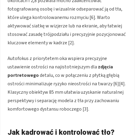
okolicach f 2,8 pozwala mocno zaakcentować
fotografowaną osobę i wizualnie odseparować ją od tła,
które ulega kontrolowanemu rozmyciu [6]. Warto
aktywować siatkę w wizjerze lub na ekranie, aby łatwiej
stosować zasadę trójpodziału i precyzyjnie pozycjonować
kluczowe elementy w kadrze [2].
Autofokus z priorytetem oka wspiera precyzyjne
ustawienie ostrości na najistotniejszym dla
zdjęcia
portretowego
detalu, co w połączeniu z płytką głębią
ostrości minimalizuje ryzyko nieostrości na twarzy [6][4].
Klasyczny obiektyw 85 mm ułatwia uzyskanie naturalnej
perspektywy i separację modela z tła przy zachowaniu
komfortowego dystansu roboczego [3].
Jak kadrować i kontrolować tło?