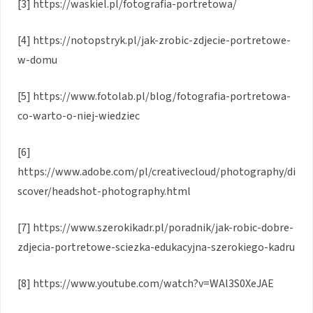
[3] https://waskiel.pl/fotografia-portretowa/
[4] https://notopstryk.pl/jak-zrobic-zdjecie-portretowe-
w-domu
[5] https://www.fotolab.pl/blog/fotografia-portretowa-
co-warto-o-niej-wiedziec
[6]
https://www.adobe.com/pl/creativecloud/photography/di
scover/headshot-photography.html
[7] https://www.szerokikadr.pl/poradnik/jak-robic-dobre-
zdjecia-portretowe-sciezka-edukacyjna-szerokiego-kadru
[8] https://www.youtube.com/watch?v=WAl3S0XeJAE