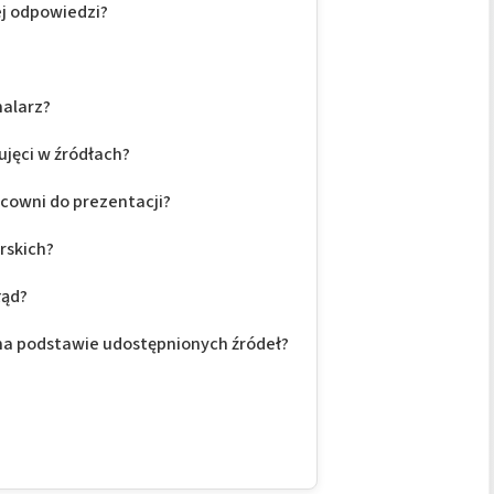
ej odpowiedzi?
malarz?
ujęci w źródłach?
cowni do prezentacji?
rskich?
łąd?
na podstawie udostępnionych źródeł?