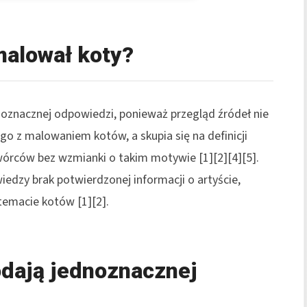
malował koty?
oznacznej odpowiedzi, ponieważ przegląd źródeł nie
o z malowaniem kotów, a skupia się na definicji
órców bez wzmianki o takim motywie [1][2][4][5].
edzy brak potwierdzonej informacji o artyście,
temacie kotów [1][2].
odają jednoznacznej