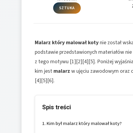
SZTUKA
Malarz który malował koty
nie został wsk
podstawie przedstawionych materiałów nie 
z tego motywu [1][2][4][5]. Poniżej wyjaśni
kim jest
malarz
w ujęciu zawodowym oraz co 
[4][5][6].
Spis treści
Kim był malarz który malował koty?