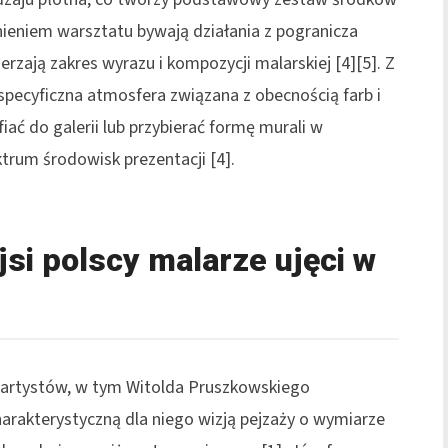
łnieniem warsztatu bywają działania z pogranicza
zerzają zakres wyrazu i kompozycji malarskiej [4][5]. Z
pecyficzna atmosfera związana z obecnością farb i
ać do galerii lub przybierać formę murali w
ektrum środowisk prezentacji [4].
si polscy malarze ujęci w
ch artystów, w tym Witolda Pruszkowskiego
harakterystyczną dla niego wizją pejzaży o wymiarze