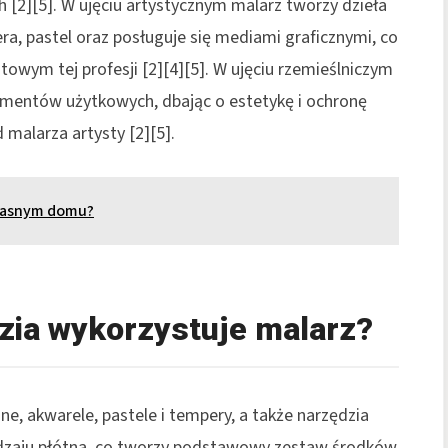
[2][5]. W ujęciu artystycznym malarz tworzy dzieła
era, pastel oraz posługuje się mediami graficznymi, co
wym tej profesji [2][4][5]. W ujęciu rzemieślniczym
lementów użytkowych, dbając o estetykę i ochronę
 malarza artysty [2][5].
własnym domu?
dzia wykorzystuje malarz?
ne, akwarele, pastele i tempery, a także narzędzia
 rodzaju płótna, co tworzy podstawowy zestaw środków