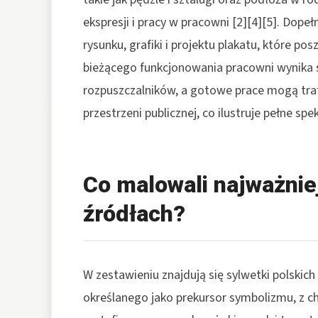
ekspresji i pracy w pracowni [2][4][5]. Dope
rysunku, grafiki i projektu plakatu, które pos
bieżącego funkcjonowania pracowni wynika s
rozpuszczalników, a gotowe prace mogą trafi
przestrzeni publicznej, co ilustruje pełne sp
Co malowali najważniej
źródłach?
W zestawieniu znajdują się sylwetki polski
określanego jako prekursor symbolizmu, z c