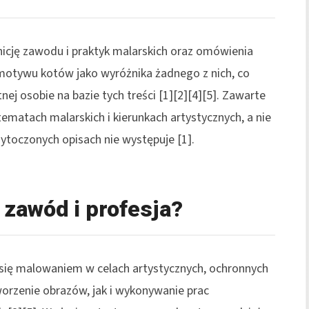
icję zawodu i praktyk malarskich oraz omówienia
ą motywu kotów jako wyróżnika żadnego z nich, co
nej osobie na bazie tych treści [1][2][4][5]. Zawarte
tematach malarskich i kierunkach artystycznych, a nie
toczonych opisach nie występuje [1].
 zawód i profesja?
y się malowaniem w celach artystycznych, ochronnych
orzenie obrazów, jak i wykonywanie prac