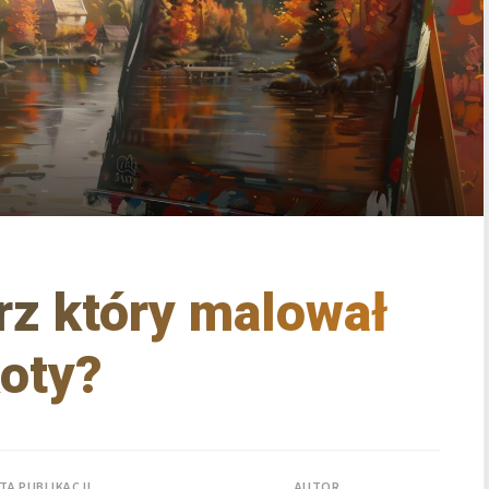
rz który malował
oty?
TA PUBLIKACJI
AUTOR