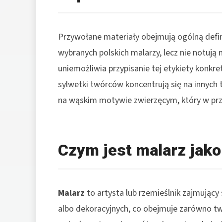
Przywołane materiały obejmują ogólną defin
wybranych polskich malarzy, lecz nie notuj
uniemożliwia przypisanie tej etykiety konkret
sylwetki twórców koncentrują się na innych 
na wąskim motywie zwierzęcym, który w przy
Czym jest malarz jako
Malarz
to artysta lub rzemieślnik zajmując
albo dekoracyjnych, co obejmuje zarówno tw