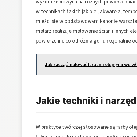
wykończeniowych na różnych powierzchniach 
w technikach takich jak olej, akwarela, temp
mieści się w podstawowym kanonie warsztato
malarz realizuje malowanie ścian i innych e
powierzchni, co odróżnia go funkcjonalnie od
Jak zacząć malować farbami olejnymi we 
Jakie techniki i narzę
W praktyce twórczej stosowane są farby olej
takie jak pędzle i sztalugi oraz podłoża w