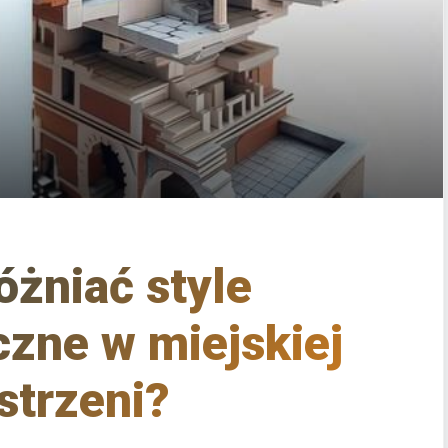
óżniać style
czne w miejskiej
strzeni?