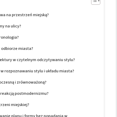
ływa na przestrzeń miejską?
ny na ulicy?
hronologia?
w odbiorze miasta?
itektury w czytelnym odczytywaniu stylu?
w rozpoznawaniu stylu i układu miasta?
woczesną i zrównoważoną?
z reakcją postmodernizmu?
trzeni miejskiej?
anie planu i formy bez popadania w