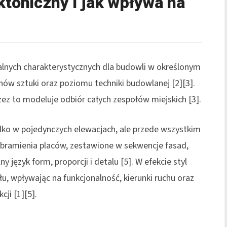
ktoniczny i jak wpływa na
alnych charakterystycznych dla budowli w określonym
nów sztuki oraz poziomu techniki budowlanej [2][3].
rzez to modeluje odbiór całych zespołów miejskich [3].
tylko w pojedynczych elewacjach, ale przede wszystkim
i obramienia placów, zestawione w sekwencje fasad,
y język form, proporcji i detalu [5]. W efekcie styl
łu, wpływając na funkcjonalność, kierunki ruchu oraz
ji [1][5].