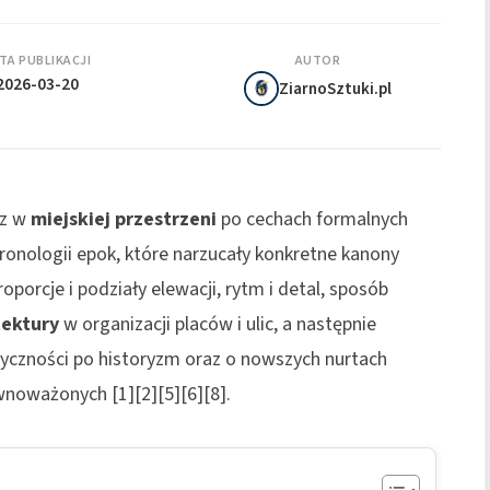
TA PUBLIKACJI
AUTOR
2026-03-20
ZiarnoSztuki.pl
sz w
miejskiej przestrzeni
po cechach formalnych
hronologii epok, które narzucały konkretne kanony
proporcje i podziały elewacji, rytm i detal, sposób
tektury
w organizacji placów i ulic, a następnie
syczności po historyzm oraz o nowszych nurtach
noważonych [1][2][5][6][8].