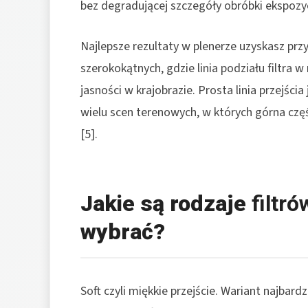
bez degradującej szczegóły obróbki ekspozycji
Najlepsze rezultaty w plenerze uzyskasz prz
szerokokątnych, gdzie linia podziału filtra 
jasności w krajobrazie. Prosta linia przejś
wielu scen terenowych, w których górna częś
[5].
Jakie są rodzaje
filtr
wybrać?
Soft czyli miękkie przejście. Wariant najbar