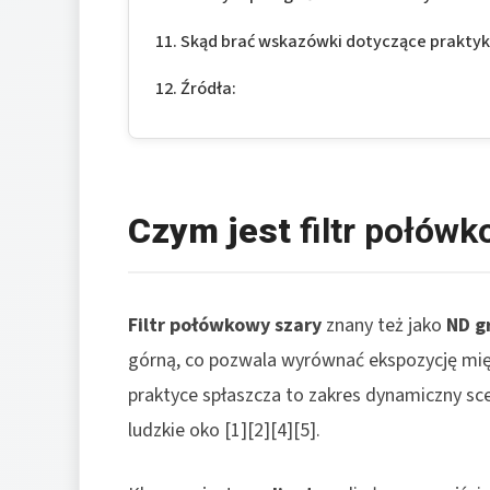
Skąd brać wskazówki dotyczące praktyki
Źródła:
Czym jest
filtr połów
Filtr połówkowy szary
znany też jako
ND g
górną, co pozwala wyrównać ekspozycję mię
praktyce spłaszcza to zakres dynamiczny scen
ludzkie oko [1][2][4][5].