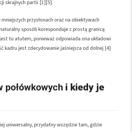
 skrajnych partii [1][5].
y mniejszych przysłonach oraz na obiektywach
w naturalny sposób koresponduje z prostą granicą
cia jest tu atutem, ponieważ odpowiada ona układowi
ć kadru jest zdecydowanie jaśniejsza od dolnej [4]
ów połówkowych
i kiedy je
dziej uniwersalny, przydatny wszędzie tam, gdzie