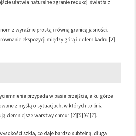
ejście ułatwia naturalne zgranie redukcji światła z
nom z wyraźnie prostą i równą granicą jasności.
ównanie ekspozycji między górą i dołem kadru [2]
ciemnienie przypada w pasie przejścia, a ku górze
towane z myślą o sytuacjach, w których to linia
ują ciemniejsze warstwy chmur [2][5][6][7].
wysokości szkła, co daje bardzo subtelną, długą