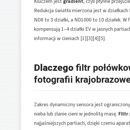
Kluczem jest
gradient
, czyli płynne przejśc
Redukcja światła mierzona jest w działkach E
ND8 to 3 działki, a ND1000 to 10 działek. W 
kompensują 1–4 działki EV w jasnych partiac
informacji w cieniach [1][3][4][5].
Dlaczego
filtr połówk
fotografii krajobrazowe
Zakres dynamiczny sensora jest ograniczony,
nieba lub zlanie cieni w jednolitą masę.
Filt
najjaśniejszych partiach, dzięki czemu apara