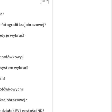
ła?
 fotografii krajobrazowej?
edy je wybrać?
tr połówkowy?
ki system wybrać?
rem?
 połówkowych?
i krajobrazowej?
działek EV i gęstości ND?