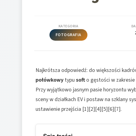
KATEGORIA
DA
FOTOGRAFIA
Najkrótsza odpowiedź: do większości kadr
połówkowy
typu
soft
o gęstości w zakresie
Przy wyjątkowo jasnym pasie horyzontu wy
sceny w działkach EV i postaw na szklany sy
ustawienie przejścia [1][2][4][5][6][7].