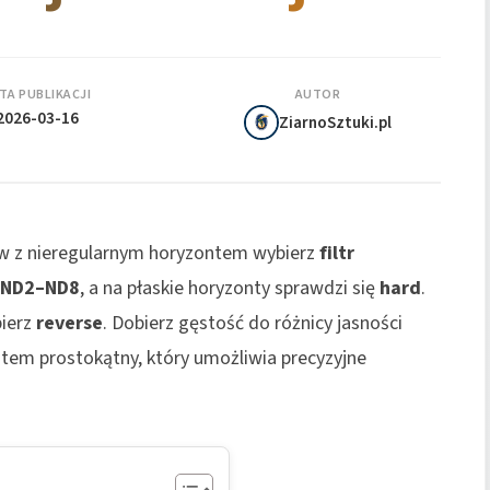
TA PUBLIKACJI
AUTOR
2026-03-16
ZiarnoSztuki.pl
ów z nieregularnym horyzontem wybierz
filtr
ND2–ND8
, a na płaskie horyzonty sprawdzi się
hard
.
bierz
reverse
. Dobierz gęstość do różnicy jasności
stem prostokątny, który umożliwia precyzyjne