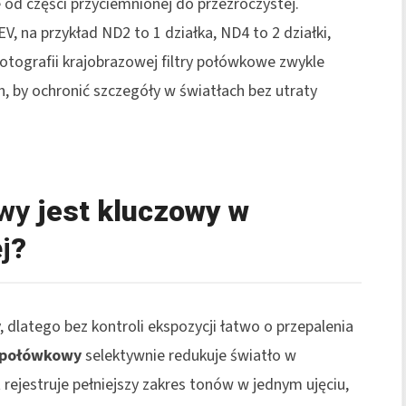
ie od części przyciemnionej do przezroczystej.
V, na przykład ND2 to 1 działka, ND4 to 2 działki,
fotografii krajobrazowej filtry połówkowe zwykle
h, by ochronić szczegóły w światłach bez utraty
owy
jest kluczowy w
j
?
 dlatego bez kontroli ekspozycji łatwo o przepalenia
r połówkowy
selektywnie redukuje światło w
t rejestruje pełniejszy zakres tonów w jednym ujęciu,