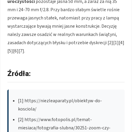
uroczystości
pozostaje jasna 50 mm, a zaraz za nią 35
mm i 24-70 mm f/2.8. Przy bardzo słabym świetle rośnie
przewaga jasnych stałek, natomiast przy pracy z lampą
wystarczające bywają mniej jasne konstrukcje. Decyzję
należy zawsze osadzić w realnych warunkach świątyni,
zasadach dotyczących błysku i potrzebie dyskrecji [2][1][4]
[5][6][7].
Źródła:
[1] https://niezleaparaty.pl/obiektyw-do-
kosciola/
[2] https://www.fotopolis.pl/temat-
miesiaca/fotografia-slubna/30251-zoom-czy-