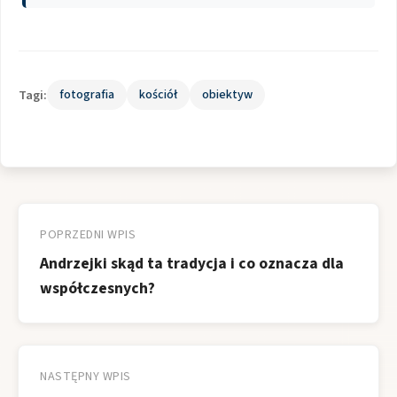
Tagi:
fotografia
kościół
obiektyw
Nawigacja
wpisu
POPRZEDNI WPIS
Andrzejki skąd ta tradycja i co oznacza dla
współczesnych?
NASTĘPNY WPIS