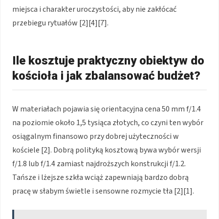
miejsca i charakter uroczystości, aby nie zakłócać
przebiegu rytuałów [2][4][7].
Ile kosztuje praktyczny obiektyw do
kościoła i jak zbalansować budżet?
W materiałach pojawia się orientacyjna cena 50 mm f/1.4
na poziomie około 1,5 tysiąca złotych, co czyni ten wybór
osiągalnym finansowo przy dobrej użyteczności w
kościele [2]. Dobrą polityką kosztową bywa wybór wersji
f/1.8 lub f/1.4 zamiast najdroższych konstrukcji f/1.2.
Tańsze i lżejsze szkła wciąż zapewniają bardzo dobrą
pracę w słabym świetle i sensowne rozmycie tła [2][1].