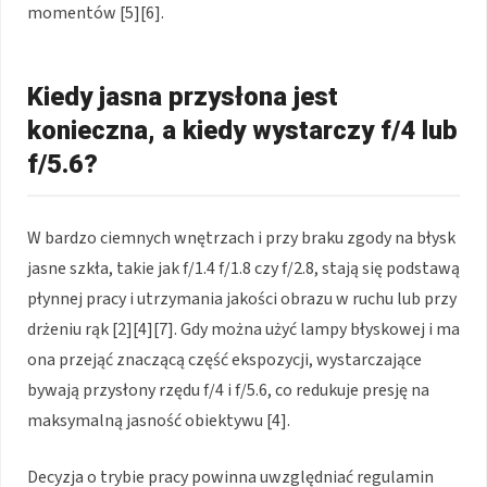
momentów [5][6].
Kiedy jasna przysłona jest
konieczna, a kiedy wystarczy f/4 lub
f/5.6?
W bardzo ciemnych wnętrzach i przy braku zgody na błysk
jasne szkła, takie jak f/1.4 f/1.8 czy f/2.8, stają się podstawą
płynnej pracy i utrzymania jakości obrazu w ruchu lub przy
drżeniu rąk [2][4][7]. Gdy można użyć lampy błyskowej i ma
ona przejąć znaczącą część ekspozycji, wystarczające
bywają przysłony rzędu f/4 i f/5.6, co redukuje presję na
maksymalną jasność obiektywu [4].
Decyzja o trybie pracy powinna uwzględniać regulamin