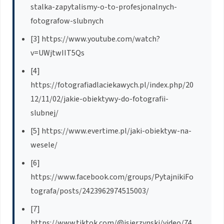
stalka-zapytalismy-o-to-profesjonalnych-
fotografow-slubnych
[3] https://www.youtube.com/watch?
v=UWjtwIIT5Qs
[4]
https://fotografiadlaciekawych.pl/index.php/20
12/11/02/jakie-obiektywy-do-fotografii-
slubnej/
[5] https://www.evertime.pl/jaki-obiektyw-na-
wesele/
[6]
https://www.facebook.com/groups/PytajnikiFo
tografa/posts/2423962974515003/
[7]
https://www.tiktok.com/@jsierzynski/video/74