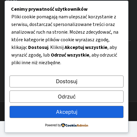
Moda
Cenimy prywatność użytkowników
Porady
Pliki cookie pomagają nam ulepszać korzystanie z
serwisu, dostarczać spersonalizowane treści oraz
analizować ruch na stronie. Możesz zdecydować, na
Menu
które kategorie plików cookie wyrażasz zgodę,
klikając
Dostosuj
. Kliknij
Akceptuj wszystkie
, aby
O nas
wyrazić zgodę, lub
Odrzuć wszystkie
, aby odrzucić
Kontakt
pliki inne niż niezbędne.
Mapa strony
Dostosuj
Polityka prywatności
Odrzuć
© 2026 ZiarnoSztuki.pl
Akceptuj
Powered by