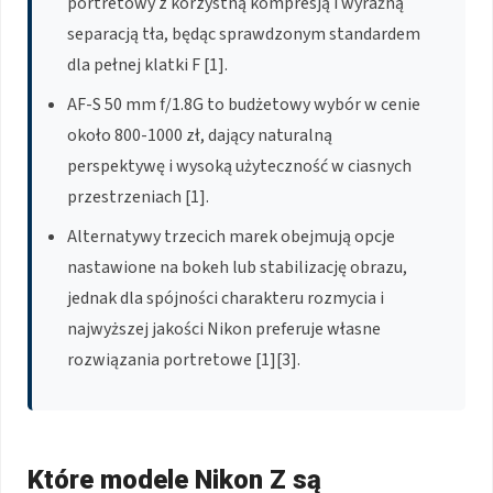
portretowy z korzystną kompresją i wyraźną
separacją tła, będąc sprawdzonym standardem
dla pełnej klatki F [1].
AF-S 50 mm f/1.8G to budżetowy wybór w cenie
około 800-1000 zł, dający naturalną
perspektywę i wysoką użyteczność w ciasnych
przestrzeniach [1].
Alternatywy trzecich marek obejmują opcje
nastawione na bokeh lub stabilizację obrazu,
jednak dla spójności charakteru rozmycia i
najwyższej jakości Nikon preferuje własne
rozwiązania portretowe [1][3].
Które modele Nikon Z są