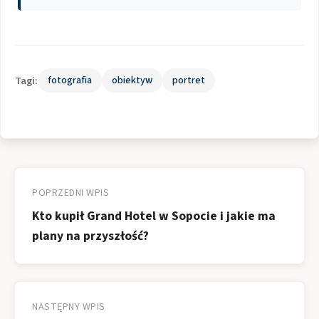
Tagi:
fotografia
obiektyw
portret
Nawigacja
wpisu
POPRZEDNI WPIS
Kto kupił Grand Hotel w Sopocie i jakie ma
plany na przyszłość?
NASTĘPNY WPIS