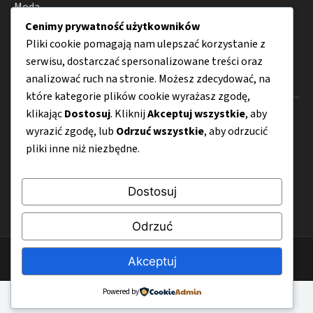
Moda
Cenimy prywatność użytkowników
Porady
Pliki cookie pomagają nam ulepszać korzystanie z
serwisu, dostarczać spersonalizowane treści oraz
analizować ruch na stronie. Możesz zdecydować, na
Menu
które kategorie plików cookie wyrażasz zgodę,
klikając
Dostosuj
. Kliknij
Akceptuj wszystkie
, aby
O nas
wyrazić zgodę, lub
Odrzuć wszystkie
, aby odrzucić
Kontakt
pliki inne niż niezbędne.
Mapa strony
Dostosuj
Polityka prywatności
Odrzuć
© 2026 ZiarnoSztuki.pl
Akceptuj
Powered by