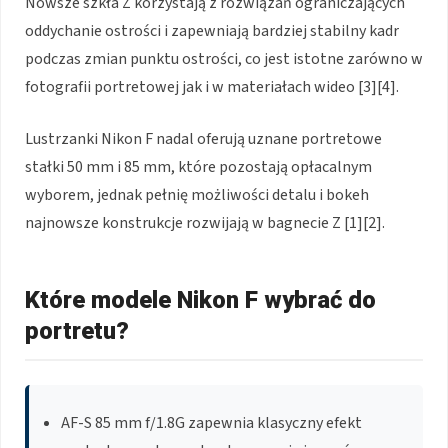
Nowsze szkła Z korzystają z rozwiązań ograniczających
oddychanie ostrości i zapewniają bardziej stabilny kadr
podczas zmian punktu ostrości, co jest istotne zarówno w
fotografii portretowej jak i w materiałach wideo [3][4].
Lustrzanki Nikon F nadal oferują uznane portretowe
stałki 50 mm i 85 mm, które pozostają opłacalnym
wyborem, jednak pełnię możliwości detalu i bokeh
najnowsze konstrukcje rozwijają w bagnecie Z [1][2].
Które modele Nikon F wybrać do
portretu?
AF-S 85 mm f/1.8G zapewnia klasyczny efekt