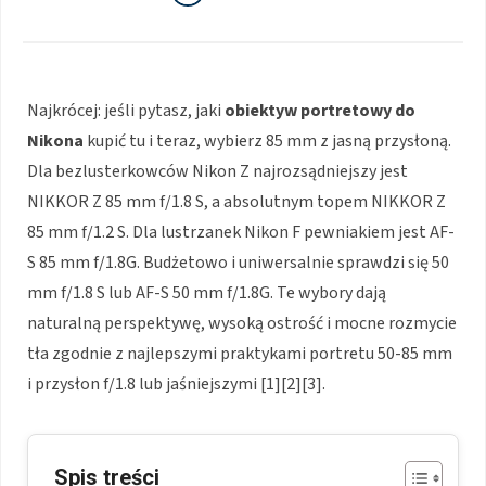
Najkrócej: jeśli pytasz, jaki
obiektyw portretowy do
Nikona
kupić tu i teraz, wybierz 85 mm z jasną przysłoną.
Dla bezlusterkowców Nikon Z najrozsądniejszy jest
NIKKOR Z 85 mm f/1.8 S, a absolutnym topem NIKKOR Z
85 mm f/1.2 S. Dla lustrzanek Nikon F pewniakiem jest AF-
S 85 mm f/1.8G. Budżetowo i uniwersalnie sprawdzi się 50
mm f/1.8 S lub AF-S 50 mm f/1.8G. Te wybory dają
naturalną perspektywę, wysoką ostrość i mocne rozmycie
tła zgodnie z najlepszymi praktykami portretu 50-85 mm
i przysłon f/1.8 lub jaśniejszymi [1][2][3].
Spis treści