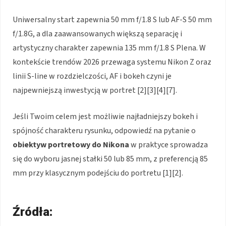
Uniwersalny start zapewnia 50 mm f/1.8 S lub AF-S 50 mm
f/1.8G, a dla zaawansowanych większą separację i
artystyczny charakter zapewnia 135 mm f/1.8 S Plena. W
kontekście trendów 2026 przewaga systemu Nikon Z oraz
linii S-line w rozdzielczości, AF i bokeh czyni je
najpewniejszą inwestycją w portret [2][3][4][7].
Jeśli Twoim celem jest możliwie najładniejszy bokeh i
spójność charakteru rysunku, odpowiedź na pytanie o
obiektyw portretowy do Nikona
w praktyce sprowadza
się do wyboru jasnej stałki 50 lub 85 mm, z preferencją 85
mm przy klasycznym podejściu do portretu [1][2].
Źródła: