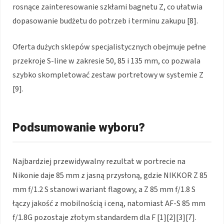
rosnące zainteresowanie szkłami bagnetu Z, co ułatwia
dopasowanie budżetu do potrzeb i terminu zakupu [8].
Oferta dużych sklepów specjalistycznych obejmuje pełne
przekroje S-line w zakresie 50, 85 i 135 mm, co pozwala
szybko skompletować zestaw portretowy w systemie Z
[9].
Podsumowanie wyboru?
Najbardziej przewidywalny rezultat w portrecie na
Nikonie daje 85 mm z jasną przysłoną, gdzie NIKKOR Z 85
mm f/1.2 S stanowi wariant flagowy, a Z 85 mm f/1.8 S
łączy jakość z mobilnością i ceną, natomiast AF-S 85 mm
f/1.8G pozostaje złotym standardem dla F [1][2][3][7].