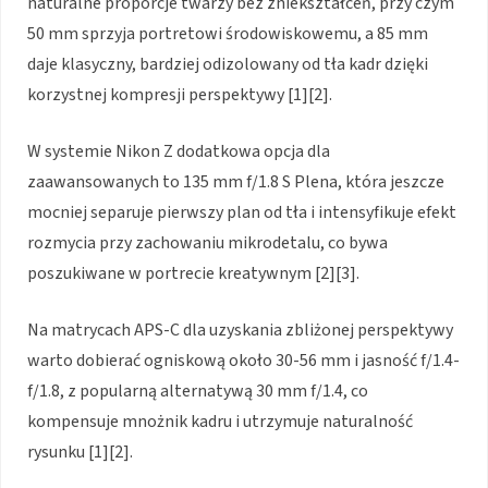
naturalne proporcje twarzy bez zniekształceń, przy czym
50 mm sprzyja portretowi środowiskowemu, a 85 mm
daje klasyczny, bardziej odizolowany od tła kadr dzięki
korzystnej kompresji perspektywy [1][2].
W systemie Nikon Z dodatkowa opcja dla
zaawansowanych to 135 mm f/1.8 S Plena, która jeszcze
mocniej separuje pierwszy plan od tła i intensyfikuje efekt
rozmycia przy zachowaniu mikrodetalu, co bywa
poszukiwane w portrecie kreatywnym [2][3].
Na matrycach APS-C dla uzyskania zbliżonej perspektywy
warto dobierać ogniskową około 30-56 mm i jasność f/1.4-
f/1.8, z popularną alternatywą 30 mm f/1.4, co
kompensuje mnożnik kadru i utrzymuje naturalność
rysunku [1][2].