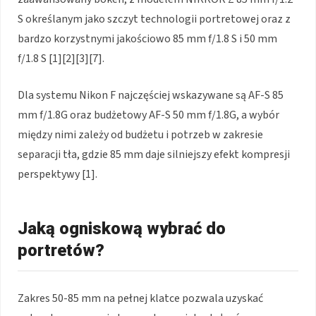
S określanym jako szczyt technologii portretowej oraz z
bardzo korzystnymi jakościowo 85 mm f/1.8 S i 50 mm
f/1.8 S [1][2][3][7].
Dla systemu Nikon F najczęściej wskazywane są AF-S 85
mm f/1.8G oraz budżetowy AF-S 50 mm f/1.8G, a wybór
między nimi zależy od budżetu i potrzeb w zakresie
separacji tła, gdzie 85 mm daje silniejszy efekt kompresji
perspektywy [1].
Jaką ogniskową wybrać do
portretów?
Zakres 50-85 mm na pełnej klatce pozwala uzyskać