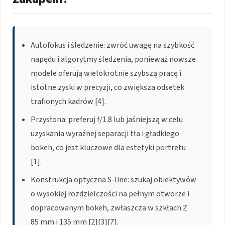
Autofokus i śledzenie: zwróć uwagę na szybkość
napędu i algorytmy śledzenia, ponieważ nowsze
modele oferują wielokrotnie szybszą pracę i
istotne zyski w precyzji, co zwiększa odsetek
trafionych kadrów [4].
Przysłona: preferuj f/1.8 lub jaśniejszą w celu
uzyskania wyraźnej separacji tła i gładkiego
bokeh, co jest kluczowe dla estetyki portretu
[1].
Konstrukcja optyczna S-line: szukaj obiektywów
o wysokiej rozdzielczości na pełnym otworze i
dopracowanym bokeh, zwłaszcza w szkłach Z
85 mm i 135 mm [2][3][7].