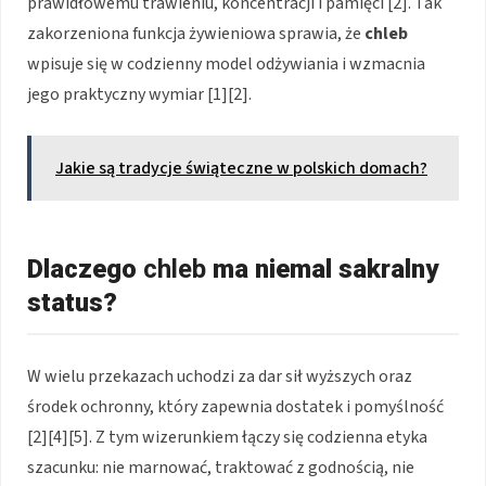
prawidłowemu trawieniu, koncentracji i pamięci [2]. Tak
zakorzeniona funkcja żywieniowa sprawia, że
chleb
wpisuje się w codzienny model odżywiania i wzmacnia
jego praktyczny wymiar [1][2].
Jakie są tradycje świąteczne w polskich domach?
Dlaczego
chleb
ma niemal sakralny
status?
W wielu przekazach uchodzi za dar sił wyższych oraz
środek ochronny, który zapewnia dostatek i pomyślność
[2][4][5]. Z tym wizerunkiem łączy się codzienna etyka
szacunku: nie marnować, traktować z godnością, nie