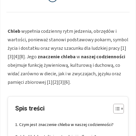
Chleb
wypełnia codzienny rytm jedzenia, obrzędów i
wartości, ponieważ stanowi podstawowy pokarm, symbol
życia i dostatku oraz wyraz szacunku dla ludzkiej pracy [1]
[3][4][8]. Jego
znaczenie chleba
w
naszej codzienności
obejmuje funkcję żywieniową, kulturową i duchową, co
widać zarówno w diecie, jak i w zwyczajach, języku oraz
pamięci zbiorowej [1][2][3][6].
Spis treści
Czym jest znaczenie chleba w naszej codzienności?