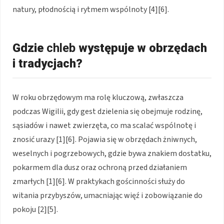
natury, płodnością i rytmem wspólnoty [4][6].
Gdzie
chleb
występuje w obrzędach
i tradycjach?
W roku obrzędowym ma rolę kluczową, zwłaszcza
podczas Wigilii, gdy gest dzielenia się obejmuje rodzinę,
sąsiadów i nawet zwierzęta, co ma scalać wspólnotę i
znosić urazy [1][6]. Pojawia się w obrzędach żniwnych,
weselnych i pogrzebowych, gdzie bywa znakiem dostatku,
pokarmem dla dusz oraz ochroną przed działaniem
zmarłych [1][6]. W praktykach gościnności służy do
witania przybyszów, umacniając więź i zobowiązanie do
pokoju [2][5].