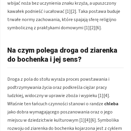
wbijać noża bez uczynienia znaku krzyża, a upuszczony
kawałek podnieść i ucałować [1][2]. Taka postawa buduje
trwałe normy zachowania, które spajają sferę religijno
symboliczną z praktykami domowymi [1][2][6].
Na czym polega droga od ziarenka
do bochenka i jej sens?
Droga z pola do stołu wyraża proces powstawania i
podtrzymywania życia oraz podkreśla ciężar pracy
ludzkiej, widoczny w uprawie zboża i wypieku [1][4].
Właśnie ten łańcuch czynności stanowi o randze
chleba
jako dobra wymagającego poszanowania oraz o jego
miejscu w dziedzictwie kulturowym [1][4][6]. Symbolika
rozwoju od ziarenka do bochenka kojarzona jest z cyklem