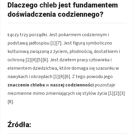
Dlaczego
chleb
jest fundamentem
doświadczenia codziennego?
Łączy trzy porządki. Jest pokarmem codziennym i
podstawą jadłospisu [1][7]. Jest figurą symboliczno
kulturową związaną z życiem, płodnością, dostatkiem i
ochroną [2][4][5][6]. Jest dziełem pracy człowieka i
elementem dziedzictwa, które domaga się szacunku w
nawykach i obrzędach [1][4][6]. Z tego powodu jego
znaczenie chleba
w
naszej codzienności
pozostaje
niezmienne mimo zmieniających się stylów życia [1][2][3]
[8].
Źródła: