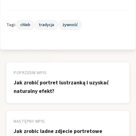
Tagi:
chleb
tradycja
żywność
Nawigacja
wpisu
POPRZEDNI WPIS
Jak zrobić portret lustrzanką i uzyskać
naturalny efekt?
NASTĘPNY WPIS
Jak zrobic ladne zdjecie portretowe