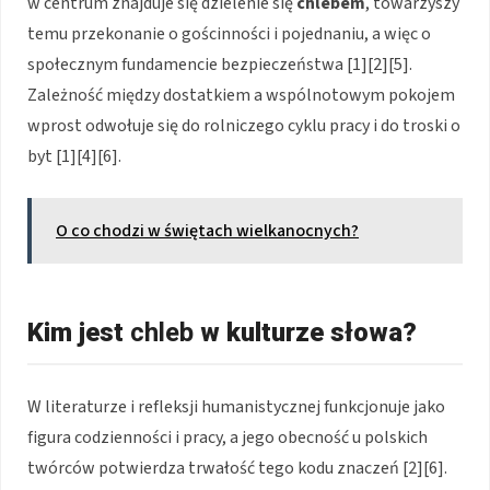
w centrum znajduje się dzielenie się
chlebem
, towarzyszy
temu przekonanie o gościnności i pojednaniu, a więc o
społecznym fundamencie bezpieczeństwa [1][2][5].
Zależność między dostatkiem a wspólnotowym pokojem
wprost odwołuje się do rolniczego cyklu pracy i do troski o
byt [1][4][6].
O co chodzi w świętach wielkanocnych?
Kim jest
chleb
w kulturze słowa?
W literaturze i refleksji humanistycznej funkcjonuje jako
figura codzienności i pracy, a jego obecność u polskich
twórców potwierdza trwałość tego kodu znaczeń [2][6].