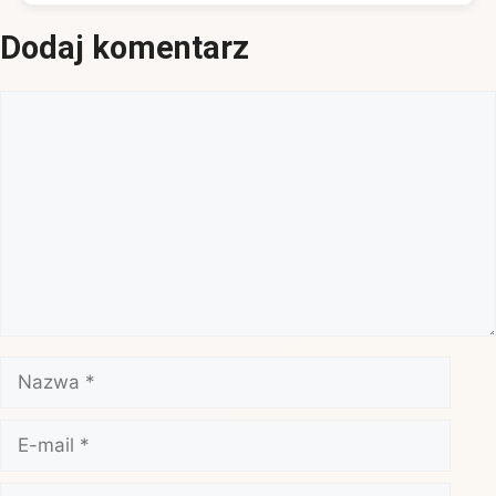
Dodaj komentarz
Komentarz
Nazwa
E-
mail
Witryna