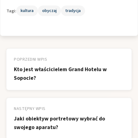
Tagi:
kultura
obyczaj
tradycja
Nawigacja
wpisu
POPRZEDNI WPIS
Kto jest właścicielem Grand Hotelu w
Sopocie?
NASTĘPNY WPIS
Jaki obiektyw portretowy wybrać do
swojego aparatu?