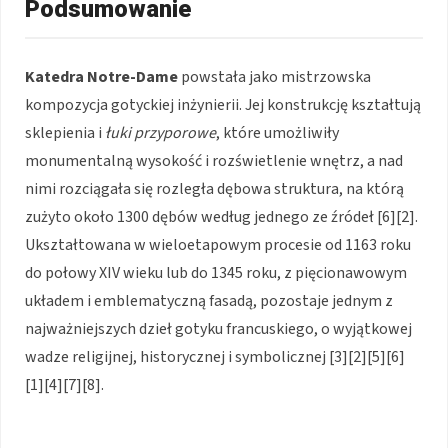
Podsumowanie
Katedra Notre-Dame
powstała jako mistrzowska
kompozycja gotyckiej inżynierii. Jej konstrukcję kształtują
sklepienia i
łuki przyporowe
, które umożliwiły
monumentalną wysokość i rozświetlenie wnętrz, a nad
nimi rozciągała się rozległa dębowa struktura, na którą
zużyto około 1300 dębów według jednego ze źródeł [6][2].
Ukształtowana w wieloetapowym procesie od 1163 roku
do połowy XIV wieku lub do 1345 roku, z pięcionawowym
układem i emblematyczną fasadą, pozostaje jednym z
najważniejszych dzieł gotyku francuskiego, o wyjątkowej
wadze religijnej, historycznej i symbolicznej [3][2][5][6]
[1][4][7][8].