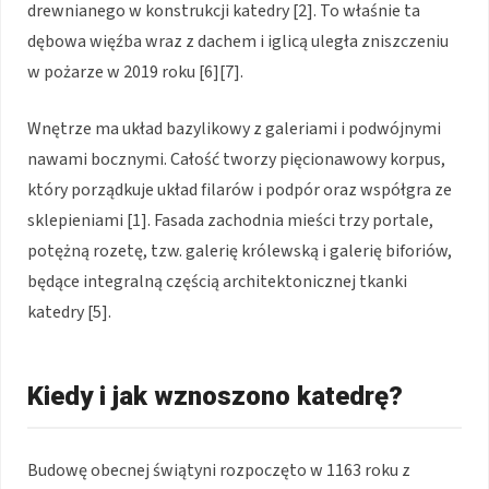
drewnianego w konstrukcji katedry [2]. To właśnie ta
dębowa więźba wraz z dachem i iglicą uległa zniszczeniu
w pożarze w 2019 roku [6][7].
Wnętrze ma układ bazylikowy z galeriami i podwójnymi
nawami bocznymi. Całość tworzy pięcionawowy korpus,
który porządkuje układ filarów i podpór oraz współgra ze
sklepieniami [1]. Fasada zachodnia mieści trzy portale,
potężną rozetę, tzw. galerię królewską i galerię biforiów,
będące integralną częścią architektonicznej tkanki
katedry [5].
Kiedy i jak wznoszono katedrę?
Budowę obecnej świątyni rozpoczęto w 1163 roku z