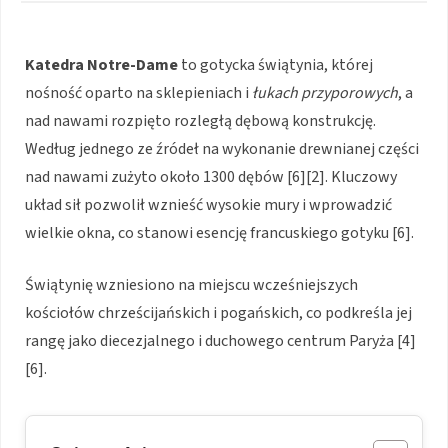
Katedra Notre-Dame
to gotycka świątynia, której
nośność oparto na sklepieniach i
łukach przyporowych
, a
nad nawami rozpięto rozległą dębową konstrukcję.
Według jednego ze źródeł na wykonanie drewnianej części
nad nawami zużyto około 1300 dębów [6][2]. Kluczowy
układ sił pozwolił wznieść wysokie mury i wprowadzić
wielkie okna, co stanowi esencję francuskiego gotyku [6].
Świątynię wzniesiono na miejscu wcześniejszych
kościołów chrześcijańskich i pogańskich, co podkreśla jej
rangę jako diecezjalnego i duchowego centrum Paryża [4]
[6].