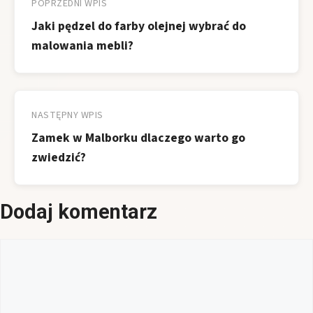
wpisu
POPRZEDNI WPIS
Jaki pędzel do farby olejnej wybrać do
malowania mebli?
NASTĘPNY WPIS
Zamek w Malborku dlaczego warto go
zwiedzić?
Dodaj komentarz
Komentarz