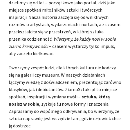
dzielimy się od lat – początkowo jako portal, dziś jako
miejsce spotkań miłośników sztuki i twórczych
inspiracji. Nasza historia zaczęła się od wnikliwych
rozmów o artystach, wydarzeniach i nurtach, a z czasem
przekształciła się w przestrzeń, w której sztuka
przenika codzienność.
Wierzymy, że każdy nosi w sobie
ziarno kreatywności
– czasem wystarczy tylko impuls,
aby zaczęło kiełkować.
Tworzymy zespół ludzi, dla których kultura nie kończy
się na galerii czy muzeum. W naszych działaniach
łączymy wiedzę z doświadczeniem, prezentując zarówno
klasyków, jak i debiutantów. ZiarnoSztuki.pl to miejsce
spotkań, inspiracji i wymiany myśli –
sztuka, którą
nosisz w sobie
, zyskuje tu nowe formy i znaczenia.
Zapraszamy do wspólnego odkrywania, bo wierzymy, że
sztuka naprawdę jest wszędzie tam, gdzie człowiek chce
ją dostrzec.