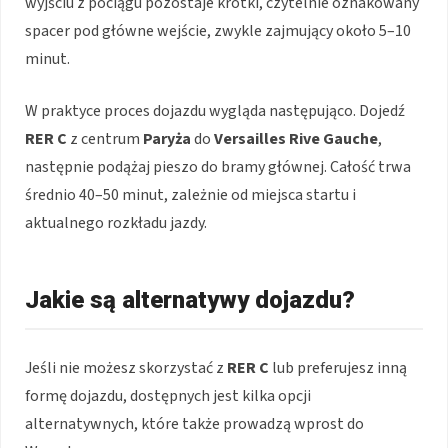
wyjściu z pociągu pozostaje krótki, czytelnie oznakowany
spacer pod główne wejście, zwykle zajmujący około 5–10
minut.
W praktyce proces dojazdu wygląda następująco. Dojedź
RER C
z centrum
Paryża
do
Versailles Rive Gauche
,
następnie podążaj pieszo do bramy głównej. Całość trwa
średnio 40–50 minut, zależnie od miejsca startu i
aktualnego rozkładu jazdy.
Jakie są alternatywy dojazdu?
Jeśli nie możesz skorzystać z
RER C
lub preferujesz inną
formę dojazdu, dostępnych jest kilka opcji
alternatywnych, które także prowadzą wprost do