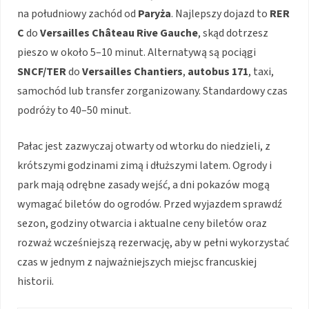
na południowy zachód od
Paryża
. Najlepszy dojazd to
RER
C
do
Versailles Château Rive Gauche
, skąd dotrzesz
pieszo w około 5–10 minut. Alternatywą są pociągi
SNCF/TER
do
Versailles Chantiers
,
autobus 171
, taxi,
samochód lub transfer zorganizowany. Standardowy czas
podróży to 40–50 minut.
Pałac jest zazwyczaj otwarty od wtorku do niedzieli, z
krótszymi godzinami zimą i dłuższymi latem. Ogrody i
park mają odrębne zasady wejść, a dni pokazów mogą
wymagać biletów do ogrodów. Przed wyjazdem sprawdź
sezon, godziny otwarcia i aktualne ceny biletów oraz
rozważ wcześniejszą rezerwację, aby w pełni wykorzystać
czas w jednym z najważniejszych miejsc francuskiej
historii.