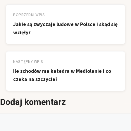
Nawigacja
wpisu
POPRZEDNI WPIS
Jakie są zwyczaje ludowe w Polsce i skąd się
wzięły?
NASTĘPNY WPIS
Ile schodów ma katedra w Mediolanie i co
czeka na szczycie?
Dodaj komentarz
Komentarz