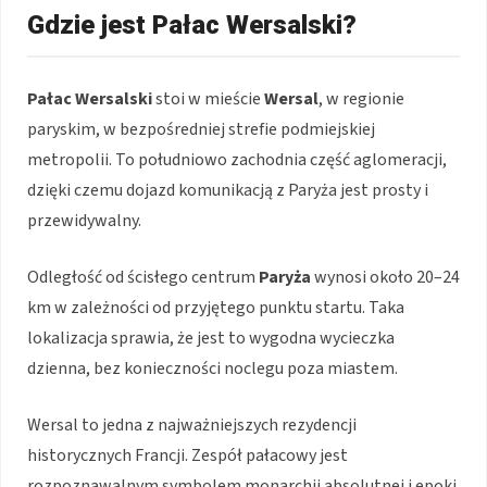
Gdzie jest Pałac Wersalski?
Pałac Wersalski
stoi w mieście
Wersal
, w regionie
paryskim, w bezpośredniej strefie podmiejskiej
metropolii. To południowo zachodnia część aglomeracji,
dzięki czemu dojazd komunikacją z Paryża jest prosty i
przewidywalny.
Odległość od ścisłego centrum
Paryża
wynosi około 20–24
km w zależności od przyjętego punktu startu. Taka
lokalizacja sprawia, że jest to wygodna wycieczka
dzienna, bez konieczności noclegu poza miastem.
Wersal to jedna z najważniejszych rezydencji
historycznych Francji. Zespół pałacowy jest
rozpoznawalnym symbolem monarchii absolutnej i epoki