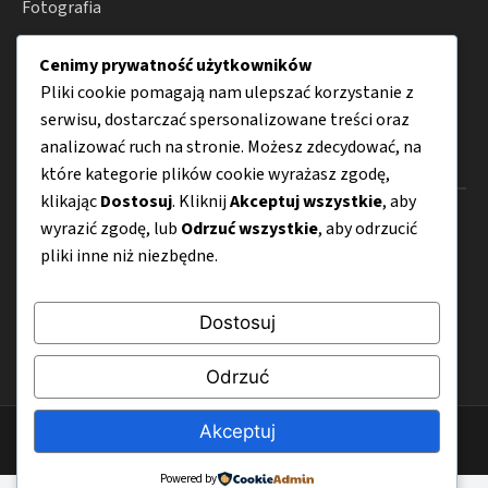
Fotografia
Moda
Cenimy prywatność użytkowników
Porady
Pliki cookie pomagają nam ulepszać korzystanie z
serwisu, dostarczać spersonalizowane treści oraz
analizować ruch na stronie. Możesz zdecydować, na
Menu
które kategorie plików cookie wyrażasz zgodę,
klikając
Dostosuj
. Kliknij
Akceptuj wszystkie
, aby
O nas
wyrazić zgodę, lub
Odrzuć wszystkie
, aby odrzucić
pliki inne niż niezbędne.
Kontakt
Mapa strony
Dostosuj
Polityka prywatności
Odrzuć
Akceptuj
© 2026 ZiarnoSztuki.pl
Powered by