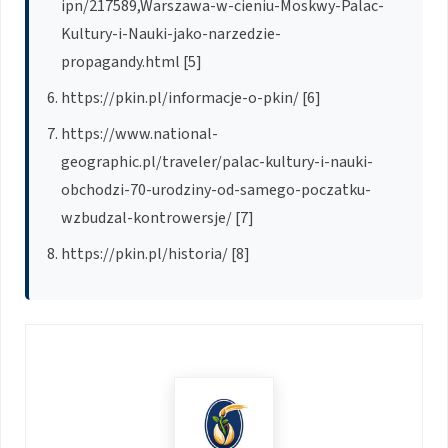
ipn/217589,Warszawa-w-cieniu-Moskwy-Palac-
Kultury-i-Nauki-jako-narzedzie-
propagandy.html [5]
https://pkin.pl/informacje-o-pkin/ [6]
https://www.national-
geographic.pl/traveler/palac-kultury-i-nauki-
obchodzi-70-urodziny-od-samego-poczatku-
wzbudzal-kontrowersje/ [7]
https://pkin.pl/historia/ [8]