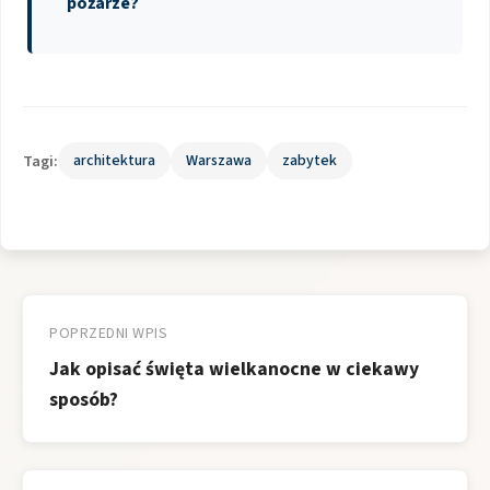
pożarze?
Tagi:
architektura
Warszawa
zabytek
Nawigacja
wpisu
POPRZEDNI WPIS
Jak opisać święta wielkanocne w ciekawy
sposób?