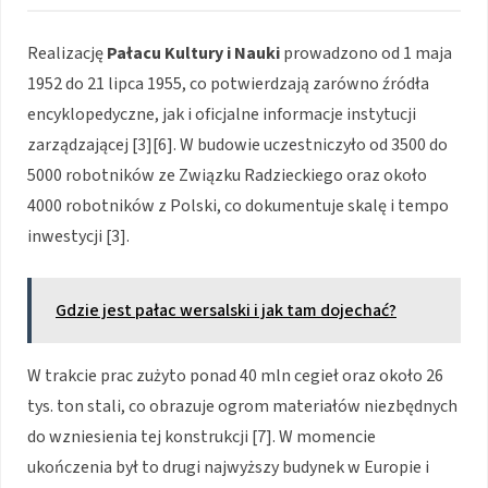
Realizację
Pałacu Kultury i Nauki
prowadzono od 1 maja
1952 do 21 lipca 1955, co potwierdzają zarówno źródła
encyklopedyczne, jak i oficjalne informacje instytucji
zarządzającej [3][6]. W budowie uczestniczyło od 3500 do
5000 robotników ze Związku Radzieckiego oraz około
4000 robotników z Polski, co dokumentuje skalę i tempo
inwestycji [3].
Gdzie jest pałac wersalski i jak tam dojechać?
W trakcie prac zużyto ponad 40 mln cegieł oraz około 26
tys. ton stali, co obrazuje ogrom materiałów niezbędnych
do wzniesienia tej konstrukcji [7]. W momencie
ukończenia był to drugi najwyższy budynek w Europie i