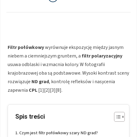
Filtr połówkowy
wyrównuje ekspozycję między jasnym
niebem a ciemniejszym gruntem, a
filtr polaryzacyjny
usuwa odblaski i wzmacnia kolory. W fotografii
krajobrazowej oba są podstawowe. Wysoki kontrast sceny
rozwiązuje
ND grad
, kontrolę refleksów i nasycenia
zapewnia
CPL
[1][2][3][8].
Spis treści
Czym jest filtr połówkowy szary ND grad?