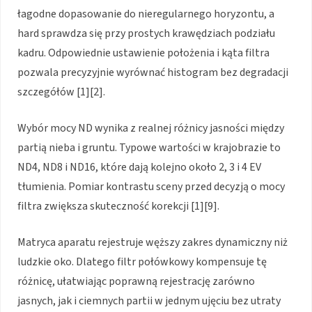
łagodne dopasowanie do nieregularnego horyzontu, a
hard sprawdza się przy prostych krawędziach podziału
kadru. Odpowiednie ustawienie położenia i kąta filtra
pozwala precyzyjnie wyrównać histogram bez degradacji
szczegółów [1][2].
Wybór mocy ND wynika z realnej różnicy jasności między
partią nieba i gruntu. Typowe wartości w krajobrazie to
ND4, ND8 i ND16, które dają kolejno około 2, 3 i 4 EV
tłumienia. Pomiar kontrastu sceny przed decyzją o mocy
filtra zwiększa skuteczność korekcji [1][9].
Matryca aparatu rejestruje węższy zakres dynamiczny niż
ludzkie oko. Dlatego filtr połówkowy kompensuje tę
różnicę, ułatwiając poprawną rejestrację zarówno
jasnych, jak i ciemnych partii w jednym ujęciu bez utraty