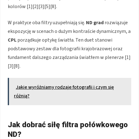
kolorów [1][2][3][5][8].
W praktyce oba filtry uzupełniają się.
ND grad
rozwiązuje
ekspozycję w scenach o dużym kontraście dynamicznym, a
CPL
porządkuje optykę światła. Ten duet stanowi
podstawowy zestaw dla fotografii krajobrazowej oraz
fundament dalszego zarządzania światłem w plenerze [1]
[3][8].
Jakie wyróżniamy rodzaje fotografii i czym się
różnią?
Jak dobrać siłę filtra połówkowego
ND?