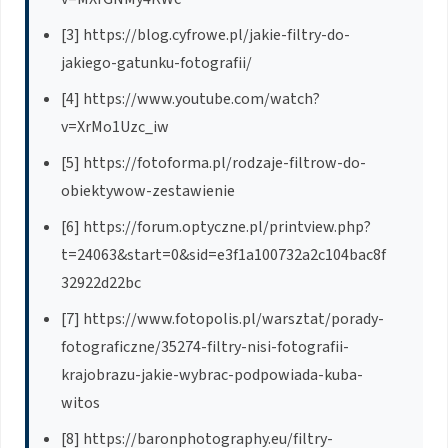
[3] https://blog.cyfrowe.pl/jakie-filtry-do-
jakiego-gatunku-fotografii/
[4] https://www.youtube.com/watch?
v=XrMo1Uzc_iw
[5] https://fotoforma.pl/rodzaje-filtrow-do-
obiektywow-zestawienie
[6] https://forum.optyczne.pl/printview.php?
t=24063&start=0&sid=e3f1a100732a2c104bac8f
32922d22bc
[7] https://www.fotopolis.pl/warsztat/porady-
fotograficzne/35274-filtry-nisi-fotografii-
krajobrazu-jakie-wybrac-podpowiada-kuba-
witos
[8] https://baronphotography.eu/filtry-