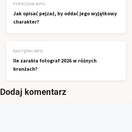
wpisu
POPRZEDNI WPIS
Jak opisać pejzaż, by oddać jego wyjątkowy
charakter?
NASTĘPNY WPIS
Ile zarabia fotograf 2026 w różnych
branżach?
Dodaj komentarz
Komentarz