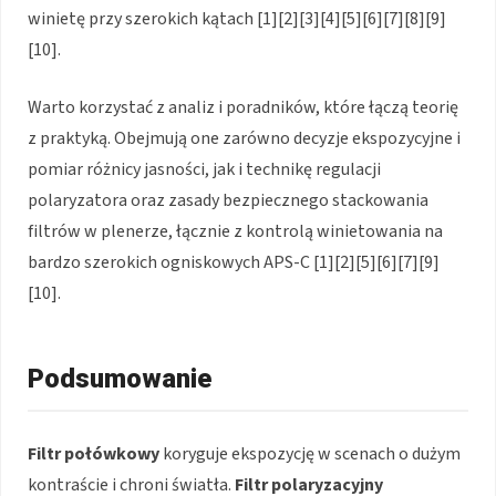
winietę przy szerokich kątach [1][2][3][4][5][6][7][8][9]
[10].
Warto korzystać z analiz i poradników, które łączą teorię
z praktyką. Obejmują one zarówno decyzje ekspozycyjne i
pomiar różnicy jasności, jak i technikę regulacji
polaryzatora oraz zasady bezpiecznego stackowania
filtrów w plenerze, łącznie z kontrolą winietowania na
bardzo szerokich ogniskowych APS-C [1][2][5][6][7][9]
[10].
Podsumowanie
Filtr połówkowy
koryguje ekspozycję w scenach o dużym
kontraście i chroni światła.
Filtr polaryzacyjny