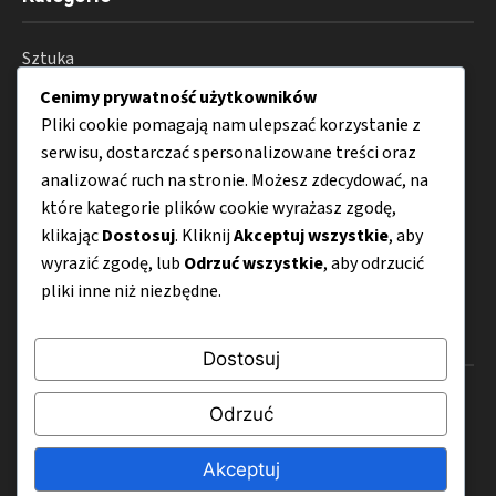
Sztuka
Cenimy prywatność użytkowników
Kultura
Pliki cookie pomagają nam ulepszać korzystanie z
Architektura
serwisu, dostarczać spersonalizowane treści oraz
analizować ruch na stronie. Możesz zdecydować, na
Fotografia
które kategorie plików cookie wyrażasz zgodę,
Moda
klikając
Dostosuj
. Kliknij
Akceptuj wszystkie
, aby
Porady
wyrazić zgodę, lub
Odrzuć wszystkie
, aby odrzucić
pliki inne niż niezbędne.
Menu
Dostosuj
O nas
Odrzuć
Kontakt
Akceptuj
Mapa strony