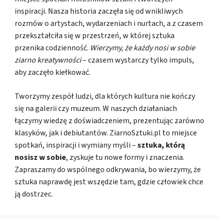
inspiracji. Nasza historia zaczęła się od wnikliwych
rozmów o artystach, wydarzeniach i nurtach, a z czasem
przekształciła się w przestrzeń, w której sztuka
przenika codzienność.
Wierzymy, że każdy nosi w sobie
ziarno kreatywności
– czasem wystarczy tylko impuls,
aby zaczęło kiełkować.
Tworzymy zespół ludzi, dla których kultura nie kończy
się na galerii czy muzeum. W naszych działaniach
łączymy wiedzę z doświadczeniem, prezentując zarówno
klasyków, jak i debiutantów. ZiarnoSztuki.pl to miejsce
spotkań, inspiracji i wymiany myśli –
sztuka, którą
nosisz w sobie
, zyskuje tu nowe formy i znaczenia.
Zapraszamy do wspólnego odkrywania, bo wierzymy, że
sztuka naprawdę jest wszędzie tam, gdzie człowiek chce
ją dostrzec.