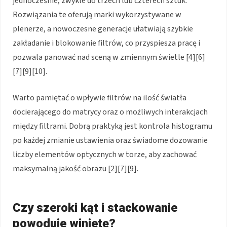
jednocześnie, zwykle do trzech lub czterech sztuk.
Rozwiązania te oferują marki wykorzystywane w
plenerze, a nowoczesne generacje ułatwiają szybkie
zakładanie i blokowanie filtrów, co przyspiesza pracę i
pozwala panować nad sceną w zmiennym świetle [4][6]
[7][9][10].
Warto pamiętać o wpływie filtrów na ilość światła
docierającego do matrycy oraz o możliwych interakcjach
między filtrami. Dobrą praktyką jest kontrola histogramu
po każdej zmianie ustawienia oraz świadome dozowanie
liczby elementów optycznych w torze, aby zachować
maksymalną jakość obrazu [2][7][9].
Czy szeroki kąt i stackowanie
powoduje winietę?