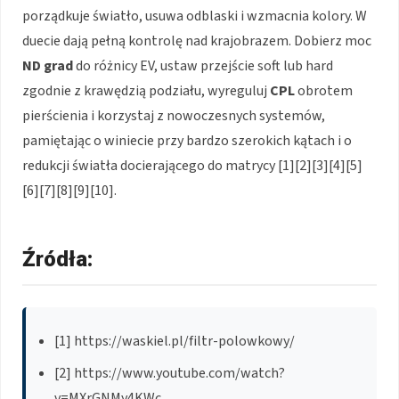
porządkuje światło, usuwa odblaski i wzmacnia kolory. W
duecie dają pełną kontrolę nad krajobrazem. Dobierz moc
ND grad
do różnicy EV, ustaw przejście soft lub hard
zgodnie z krawędzią podziału, wyreguluj
CPL
obrotem
pierścienia i korzystaj z nowoczesnych systemów,
pamiętając o winiecie przy bardzo szerokich kątach i o
redukcji światła docierającego do matrycy [1][2][3][4][5]
[6][7][8][9][10].
Źródła:
[1] https://waskiel.pl/filtr-polowkowy/
[2] https://www.youtube.com/watch?
v=MXrGNMy4KWc