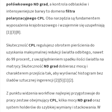
połówkowego ND grad
, a kontrola odblasków i
intensywniejsze barwy to domena
filtra
polaryzacyjnego CPL
. Oba narzędzia są fundamentem
wyposażenia krajobrazowego i wzajemnie się uzupełniają
[1][3][8].
Skuteczność
CPL
regulujesz obrotem pierścienia do
uzyskania maksymalnej redukcji światła odbitego, nawet
do 99 procent, z uwzględnieniem spadku ilości światła na
matrycy. Skuteczność
ND grad
dobierasz mocą i
charakterem przejścia tak, aby wyrównać histogram bez
śladów sztucznej ingerencji [2][5][1][2].
Z punktu widzenia workflow najlepiej przygotowuje do
pracy zestaw obejmujący
CPL
, kilka mocy
ND grad
oraz
system holderów do szybkiej wymiany i stackowania. W